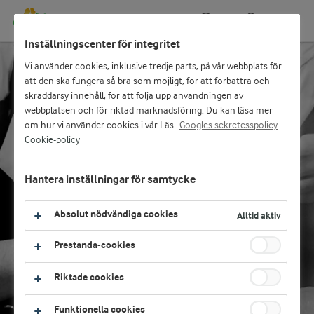
Kundportal
Sök
Inställningscenter för integritet
Vi använder cookies, inklusive tredje parts, på vår webbplats för
Start
Kunskap
Restaurang & storkök
att den ska fungera så bra som möjligt, för att förbättra och
skräddarsy innehåll, för att följa upp användningen av
webbplatsen och för riktad marknadsföring. Du kan läsa mer
om hur vi använder cookies i vår Läs
Googles sekretesspolicy
Logga in
Restaurang &
Cookie-policy
E-handel och självservicefunktioner:
storkök
Hantera inställningar för samtycke
LOGGA IN SOM KUND
Välkommen matproffs! Här hittar du recept-
Absolut nödvändiga cookies
Alltid aktiv
och tillagningstips samt den senaste
eller
matkunskapen från branschen och från
Prestanda-cookies
MEDLEMSKONTO
prisbelönta Arla-kockar.
Riktade cookies
Bli kund hos Arla
Funktionella cookies