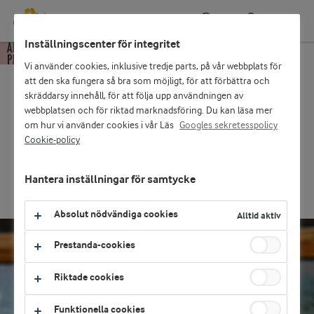
Kundportal
Sök
Inställningscenter för integritet
Vi använder cookies, inklusive tredje parts, på vår webbplats för
att den ska fungera så bra som möjligt, för att förbättra och
skräddarsy innehåll, för att följa upp användningen av
webbplatsen och för riktad marknadsföring. Du kan läsa mer
om hur vi använder cookies i vår Läs
Googles sekretesspolicy
Logga in
Cookie-policy
E-handel och självservicefunktioner:
Hantera inställningar för samtycke
LOGGA IN SOM KUND
Absolut nödvändiga cookies
Alltid aktiv
eller
Prestanda-cookies
Start
Recept
Soppa på palsternacka och Svecia med grönkålschips
MEDLEMSKONTO
Riktade cookies
Bli kund hos Arla
CAFÉ & KONDITORI
GRÖNSAKER & ROTFRUKTER
HUVUDRÄTTER
Funktionella cookies
RESTAURANG
VEGETARISKT
ÄGG