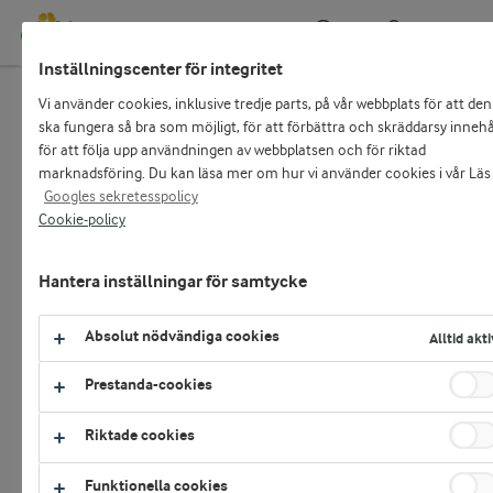
Kundportal
Sök
Inställningscenter för integritet
Vi använder cookies, inklusive tredje parts, på vår webbplats för att den
Start
Recept
ska fungera så bra som möjligt, för att förbättra och skräddarsy innehål
för att följa upp användningen av webbplatsen och för riktad
Recept
marknadsföring. Du kan läsa mer om hur vi använder cookies i vår Läs
Googles sekretesspolicy
Logga in
Cookie-policy
Sök
E-handel och självservicefunktioner:
Hantera inställningar för samtycke
LOGGA IN SOM KUND
FILTER
SKAPA RECEPTSAMLING
Absolut nödvändiga cookies
Alltid akti
eller
Prestanda-cookies
HUVUDRÄTTER
MEDLEMSKONTO
779
Visar
recept
Sortera
Riktade cookies
Bli kund hos Arla
Funktionella cookies