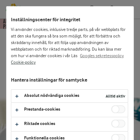
Kundportal
Sök
Inställningscenter för integritet
Vi använder cookies, inklusive tredje parts, på vår webbplats för
att den ska fungera så bra som möjligt, för att förbättra och
skräddarsy innehåll, för att följa upp användningen av
webbplatsen och för riktad marknadsföring. Du kan läsa mer
om hur vi använder cookies i vår Läs
Googles sekretesspolicy
Logga in
Cookie-policy
E-handel och självservicefunktioner:
Hantera inställningar för samtycke
LOGGA IN SOM KUND
Absolut nödvändiga cookies
Alltid aktiv
eller
Prestanda-cookies
Start
Recept
Sojabiff med citron- och ostkräm samt dinkelsallad 
MEDLEMSKONTO
Riktade cookies
Bli kund hos Arla
GODA MÅL
GRÖNSAKER & ROTFRUKTER
HUVUDRÄTTER
Funktionella cookies
RESTAURANG
SKOLA & FÖRSKOLA
VEGETARISKT
ÄGG