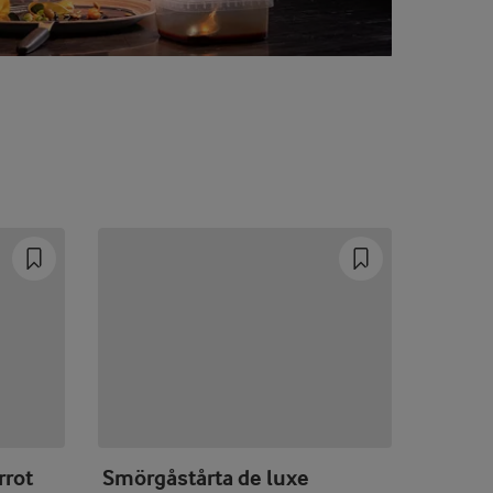
rrot
Smörgåstårta de luxe
Matjes