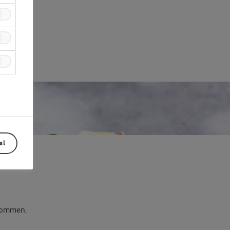
al
 rommen.
Prev
Next