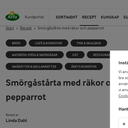
SORTIMENT
RECEPT
KUNSKAP
S
Kundportal
Start
Recept
Smörgåstårta med räkor och pepparrot
BRÖD
CAFÉ & KONDITORI
FISK & SKALDJUR
MATBRÖD, PIZZA & SMÖRGÅSAR
OST
RESTAURANG
Inst
SMÅRÄTTER & MELLANRÄTTER
ÅRETS KONDITOR
Vi an
bra so
Smörgåstårta med räkor och
använ
vi an
pepparrot
Cooki
Hant
Recept av
Linda Dahl