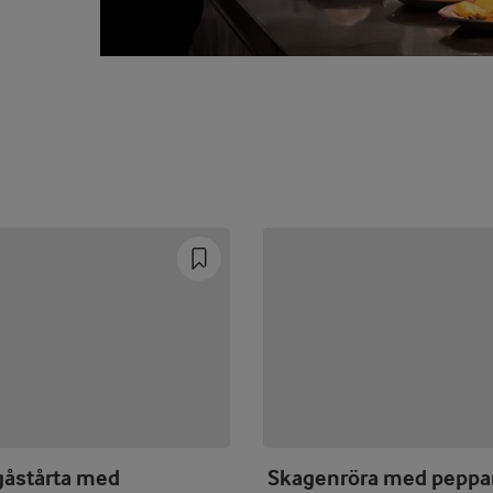
åstårta med
Skagenröra med peppa