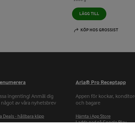
LÄGG TILL
KÖP HOS GROSSIST
renumerera
Arla® Pro Receptapp
ssa ingenting! Anmäl dig
Appen för kockar, konditor
ll något av våra nyhetsbrev
och bagare
a Deals - hållbara klipp
Hämta i App Store
Ladda ned på Google Play