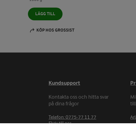
LÄGG TILL
KÖP HOS GROSSIST
Kundsupport
P
Kontakta oss och hitta svar
Mi
på dina frågor
ti
Telefon: 0775-77 11 77
Arl
Skriv till oss