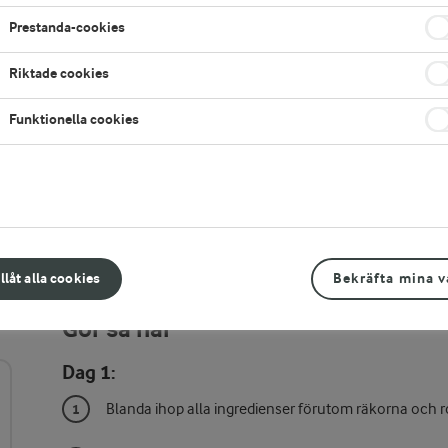
Prestanda-cookies
.
Riktade cookies
Funktionella cookies
illåt alla cookies
Bekräfta mina v
Gör så här
Dag 1:
Blanda ihop alla ingredienser förutom räkorna och