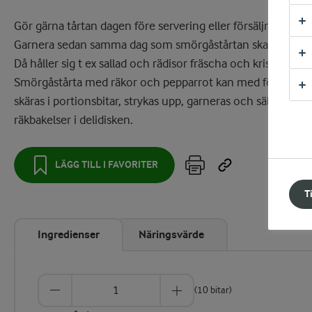
Gör gärna tårtan dagen före servering eller försäljning.
Garnera sedan samma dag som smörgåstårtan ska serveras
Då håller sig t ex sallad och rädisor fräscha och krispiga.
Smörgåstårta med räkor och pepparrot kan med fördel
skäras i portionsbitar, strykas upp, garneras och säljas som
räkbakelser i delidisken.
LÄGG TILL I FAVORITER
T
Ingredienser
Näringsvärde
(10 bitar)