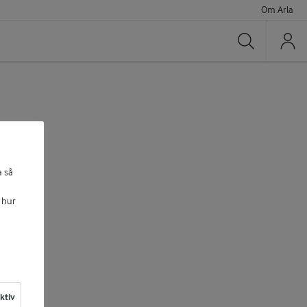
Om Arla
Sök
a så
 hur
aktiv