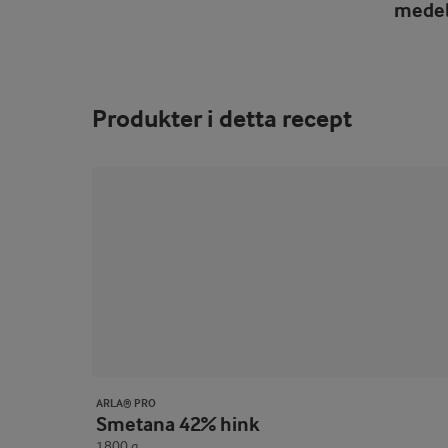
mede
Produkter i detta recept
ARLA® PRO
Smetana 42% hink
1800 g