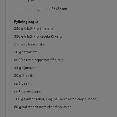
1 st
4 bröd för smårgåstårta 23x23 cm
Fyllning dag 1:
250 g Arla® Pro Smetana
350 g Arla® Pro Kesella®kvarg
1 citron, finrivet skal
30 g citronsaft
ca 20 g riven pepparrot från burk
35 g dijonsenap
20 g färsk dill
ca 6 g salt
ca 4 g svartpeppar
300 g skalade räkor, i lag (häll av räkorna dagen innan)
80 g röd stenbitsrom eller tångkaviar