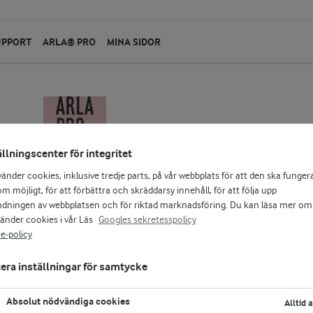
UPPORT
ARLA® PRO
MINA SIDOR
ällningscenter för integritet
vänder cookies, inklusive tredje parts, på vår webbplats för att den ska funger
m möjligt, för att förbättra och skräddarsy innehåll, för att följa upp
dningen av webbplatsen och för riktad marknadsföring. Du kan läsa mer om
vänder cookies i vår Läs
Googles sekretesspolicy
e-policy
era inställningar för samtycke
Absolut nödvändiga cookies
Alltid 