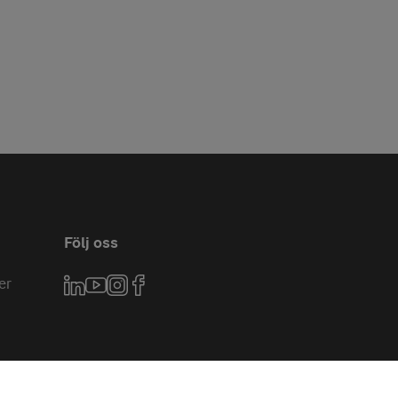
Följ oss
er
LinkedIn
YouTube
Instagram
Facebook