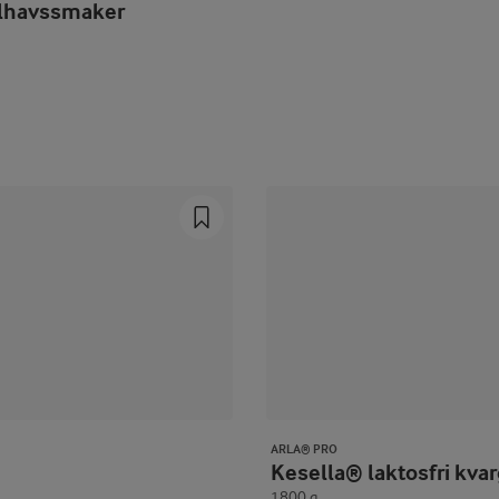
lhavssmaker
Prev
Next
ARLA® PRO
Kesella® laktosfri kva
1800 g