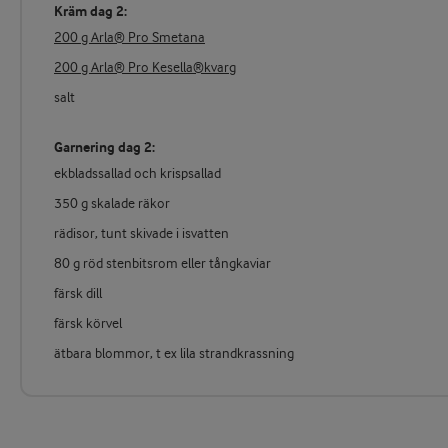
Kräm dag 2:
200 g Arla® Pro Smetana
200 g Arla® Pro Kesella®kvarg
salt
Garnering dag 2:
ekbladssallad och krispsallad
350 g skalade räkor
rädisor, tunt skivade i isvatten
80 g röd stenbitsrom eller tångkaviar
färsk dill
färsk körvel
ätbara blommor, t ex lila strandkrassning