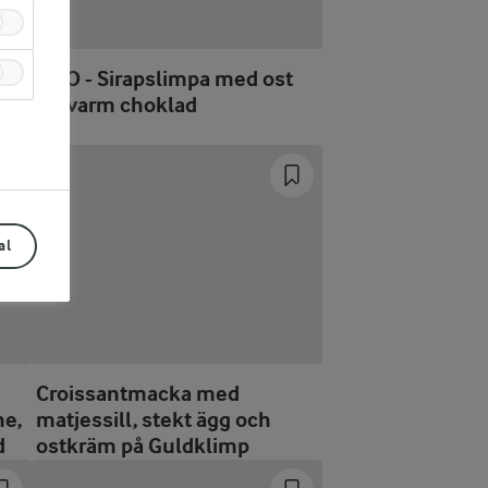
ed
BMO - Sirapslimpa med ost
till varm choklad
al
Croissantmacka med
ne,
matjessill, stekt ägg och
d
ostkräm på Guldklimp
Prev
Next