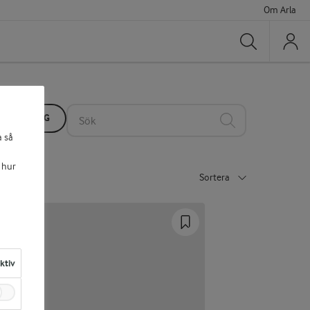
Om Arla
Sök
PTSAMLING
Sök
a så
 hur
Sortera
aktiv