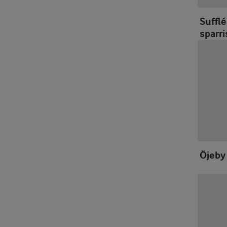
Linser & baljväxter
(10)
Kalla och varma drycker
(0)
Suffl
Pasta & ris
(21)
sparri
Buffé
(4)
Gryn, frön & nötter
(3)
Ägg
(45)
Bröd
(27)
Öjeby 