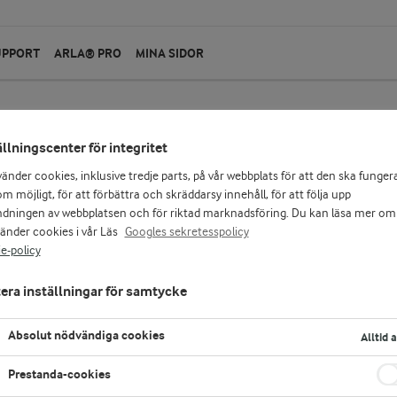
UPPORT
ARLA® PRO
MINA SIDOR
ällningscenter för integritet
SKAPA RECE
vänder cookies, inklusive tredje parts, på vår webbplats för att den ska funger
m möjligt, för att förbättra och skräddarsy innehåll, för att följa upp
dningen av webbplatsen och för riktad marknadsföring. Du kan läsa mer om
recept
vänder cookies i vår Läs
Googles sekretesspolicy
e-policy
era inställningar för samtycke
Absolut nödvändiga cookies
Alltid 
Prestanda-cookies