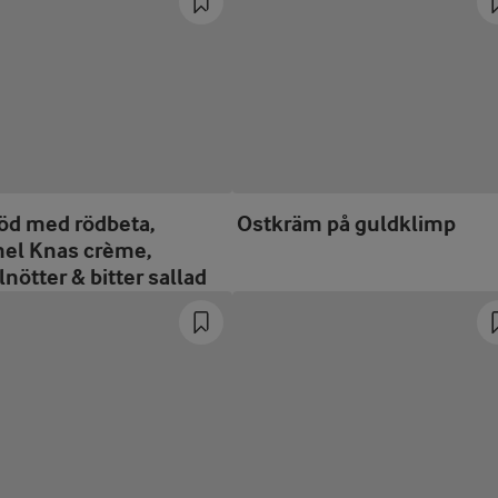
öd med rödbeta,
Ostkräm på guldklimp
l Knas crème,
nötter & bitter sallad