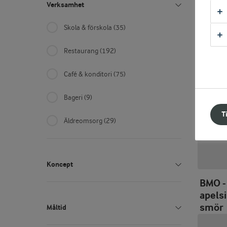
Verksamhet
Skola & förskola
(35)
Ostc
Restaurang
(192)
Café & konditori
(75)
Bageri
(9)
T
Äldreomsorg
(29)
Koncept
BMO -
Recept med Färskost stabil
(11)
apels
smör
Måltid
Årets Kock
(54)