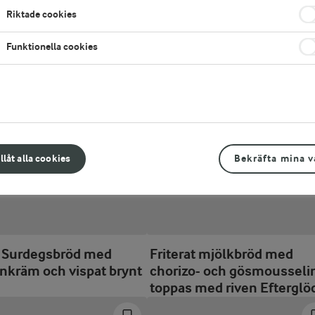
Riktade cookies
Funktionella cookies
rème
BMO - Rågsurdegsbröd m
fröspread samt citron- och
olivoljesmör
illåt alla cookies
Bekräfta mina v
 Surdegsbröd med
Friterat mjölkbröd med
inkräm och vispat brynt
chorizo- och gösmousseli
toppas med riven Efterglö