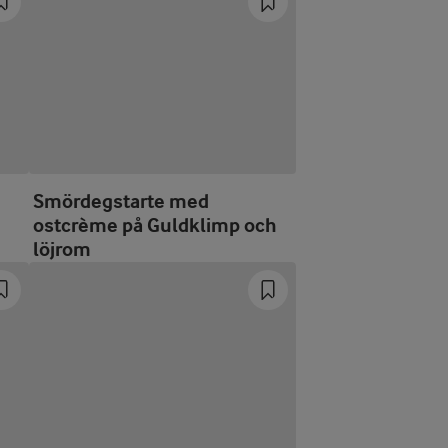
Smördegstarte med
ostcrème på Guldklimp och
löjrom