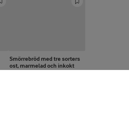
Smörrebröd med tre sorters
ost, marmelad och inkokt
päron