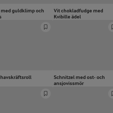
é med guldklimp och
Vit chokladfudge med
s
Kvibille ädel
havskräftsroll
Schnitzel med ost- och
ansjovissmör