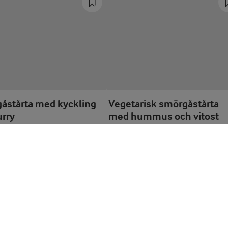
åstårta med kyckling
Vegetarisk smörgåstårta
urry
med hummus och vitost