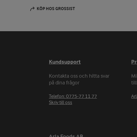
KÖP HOS GROSSIST
Kundsupport
P
Kontakta oss och hitta svar
Mi
på dina frågor
ti
Telefon: 0775-77 11 77
Arl
Skriv till oss
Arla Foods AB