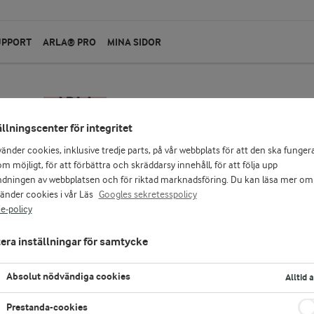
UPPORT
ARLA® PRO
MINA SIDOR
ällningscenter för integritet
vänder cookies, inklusive tredje parts, på vår webbplats för att den ska funger
m möjligt, för att förbättra och skräddarsy innehåll, för att följa upp
dningen av webbplatsen och för riktad marknadsföring. Du kan läsa mer om
vänder cookies i vår Läs
Googles sekretesspolicy
e-policy
era inställningar för samtycke
Absolut nödvändiga cookies
Alltid 
Prestanda-cookies