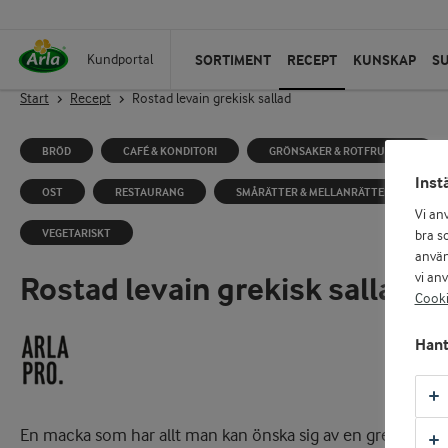
SORTIMENT
RECEPT
KUNSKAP
S
Kundportal
Start
Recept
Rostad levain grekisk sallad
BRÖD
CAFÉ & KONDITORI
GRÖNSAKER & ROTFRUKTER
Inst
OST
RESTAURANG
SMÅRÄTTER & MELLANRÄTTER
Vi an
VEGETARISKT
bra so
använ
vi an
Rostad levain grekisk sallad
Cooki
Hant
En macka som har allt man kan önska sig av en grekisk