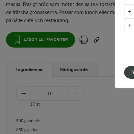
macka. Frasigt bröd som möter den salta vitostkrämen oc
de fräscha grönsakerna. Passar som lunch eller mellanrätt
på både café och restaurang.
LÄGG TILL I FAVORITER
Ingredienser
Näringsvärde
T
10 st
Sallad:
500 g tomater
250 g gurka