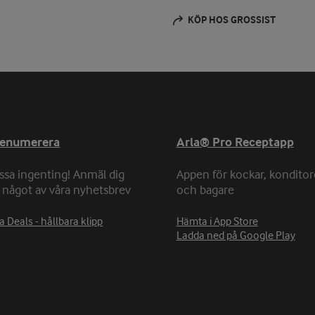
KÖP HOS GROSSIST
renumerera
Arla® Pro Receptapp
ssa ingenting! Anmäl dig
Appen för kockar, konditor
ll något av våra nyhetsbrev
och bagare
a Deals - hållbara klipp
Hämta i App Store
Ladda ned på Google Play