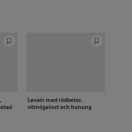
,
Levain med rödbetor,
Grekis
ostad
vitmögelost och honung