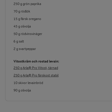
250 g grön paprika
70 g rödlök
15 g färsk oregano
45 g olivolja
50 g rödvinsvinäger
6 g salt
2 g svartpeppar
Vitostkräm och rostad levain:
250 g Arla® Pro Vitost, tärnad
250 g Arla® Pro färskost stabil
10 skivor levainbröd
90 g olivolja