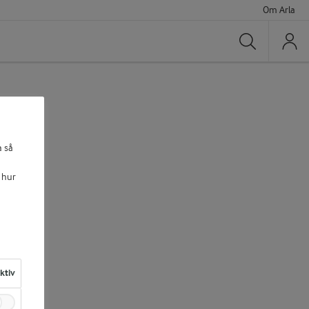
Om Arla
Sök
a så
 hur
aktiv