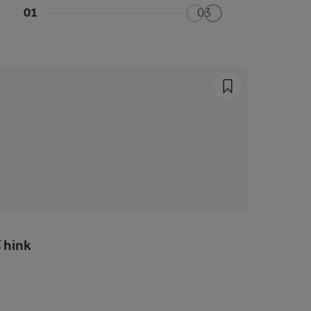
01
03
% hink