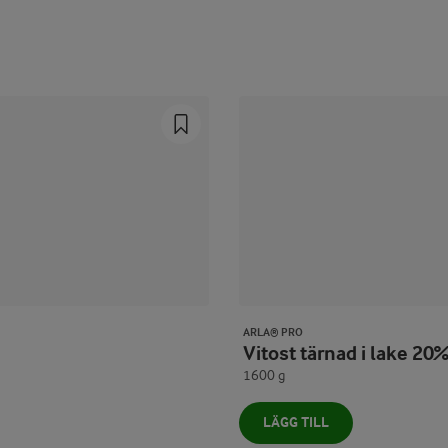
Prev
Next
ARLA® PRO
Vitost tärnad i lake 20
1600 g
LÄGG TILL