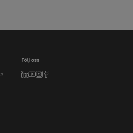
Följ oss
er
LinkedIn
YouTube
Instagram
Facebook