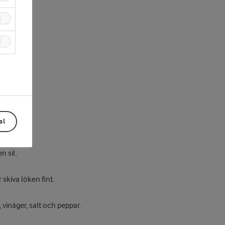
al
n sil.
 skiva löken fint.
vinäger, salt och peppar.
Prev
Next