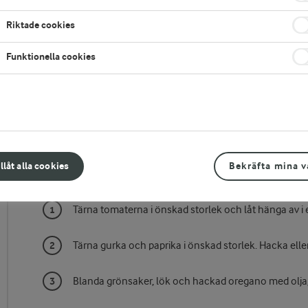
h
Riktade cookies
Funktionella cookies
Gör så här
illåt alla cookies
Bekräfta mina v
Sallad:
Tärna tomaterna i önskad storlek och låt hänga av i e
Tärna gurka och paprika i önskad storlek. Hacka eller
Blanda grönsaker, lök och hackad oregano med olja, 