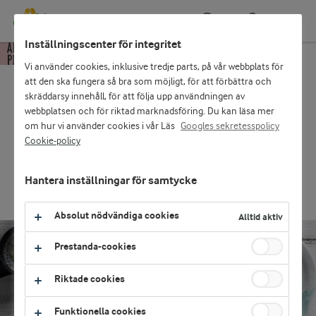
Kundportal
Sök
Inställningscenter för integritet
Vi använder cookies, inklusive tredje parts, på vår webbplats för
att den ska fungera så bra som möjligt, för att förbättra och
skräddarsy innehåll, för att följa upp användningen av
webbplatsen och för riktad marknadsföring. Du kan läsa mer
om hur vi använder cookies i vår Läs
Googles sekretesspolicy
Logga in
Cookie-policy
E-handel och självservicefunktioner:
Hantera inställningar för samtycke
LOGGA IN SOM KUND
Absolut nödvändiga cookies
Alltid aktiv
eller
Prestanda-cookies
Start
Recept
Rostad kyckling med dragonsås
MEDLEMSKONTO
Riktade cookies
Bli kund hos Arla
FÅGEL
GLUTENFRITT
HUVUDRÄTTER
RESTAURANG
Funktionella cookies
ÅRETS KOCK