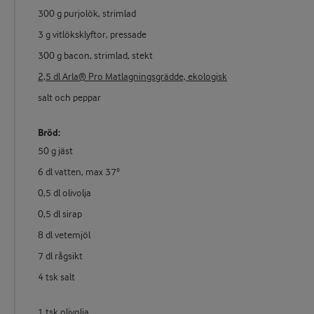
300 g purjolök, strimlad
3 g vitlöksklyftor, pressade
300 g bacon, strimlad, stekt
2,5 dl Arla® Pro Matlagningsgrädde, ekologisk
salt och peppar
Bröd:
50 g jäst
6 dl vatten, max 37°
0,5 dl olivolja
0,5 dl sirap
8 dl vetemjöl
7 dl rågsikt
4 tsk salt
1 tsk olivolja