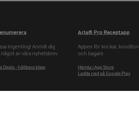
renumerera
Arla® Pro Receptapp
ssa ingenting! Anmäl dig
Appen för kockar, konditor
ll något av våra nyhetsbrev
och bagare
a Deals - hållbara klipp
Hämta i App Store
Ladda ned på Google Play
Cookie-policy
Integritetspolicy
Bli kund hos oss
Cookie-inställningar