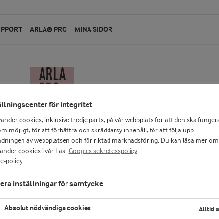
UPPORT
ARLA® PRO
MINA SIDOR
ällningscenter för integritet
vänder cookies, inklusive tredje parts, på vår webbplats för att den ska funger
m möjligt, för att förbättra och skräddarsy innehåll, för att följa upp
dningen av webbplatsen och för riktad marknadsföring. Du kan läsa mer om
vänder cookies i vår Läs
Googles sekretesspolicy
e-policy
era inställningar för samtycke
Absolut nödvändiga cookies
Alltid 