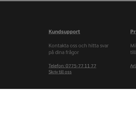
Kundsupport
P
Kontakta oss och hitta svar
Mi
på dina frågor
ti
Telefon: 0775-77 11 77
Arl
Skriv till oss
Arla Foods AB
PO BOX 4083
169 04 Solna