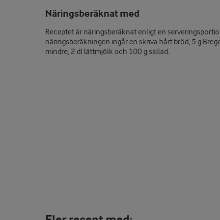
Näringsberäknat med
Receptet är näringsberäknat enligt en serveringsportion
näringsberäkningen ingår en skriva hårt bröd, 5 g Breg
mindre, 2 dl lättmjölk och 100 g sallad.
Fler recept med: