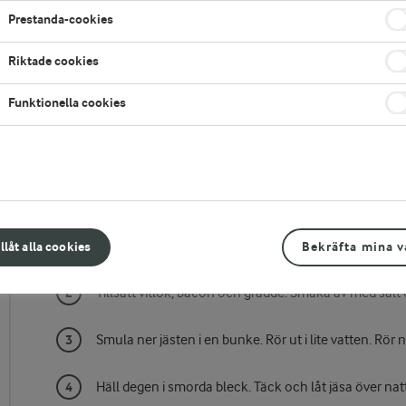
Prestanda-cookies
Riktade cookies
Funktionella cookies
Gör så här
Koka upp mjölk och buljong. Lägg i potatis och purjo
illåt alla cookies
Bekräfta mina v
Tillsätt vitlök, bacon och grädde. Smaka av med salt
Smula ner jästen i en bunke. Rör ut i lite vatten. Rör 
Häll degen i smorda bleck. Täck och låt jäsa över natt