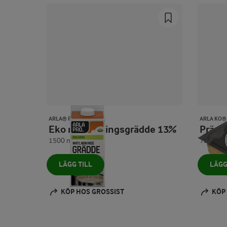
ARLA® PRO
ARLA KO®
Eko matlagningsgrädde 13%
Präst
1500 ml
720 g
LÄGG TILL
LÄGG
KÖP HOS GROSSIST
KÖP