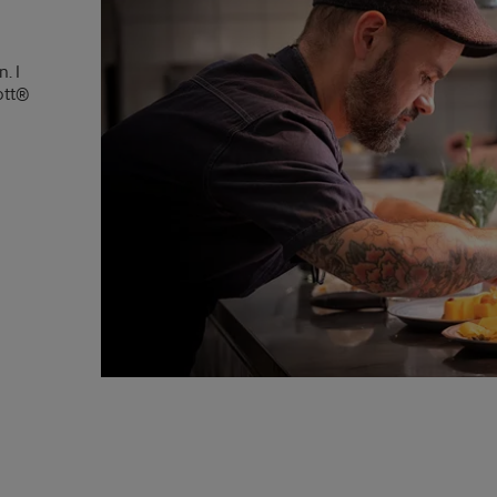
. I
ott®