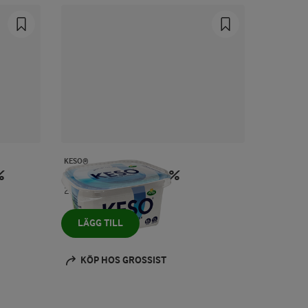
KESO®
%
Cottage cheese 4%
250 g
LÄGG TILL
KÖP HOS GROSSIST