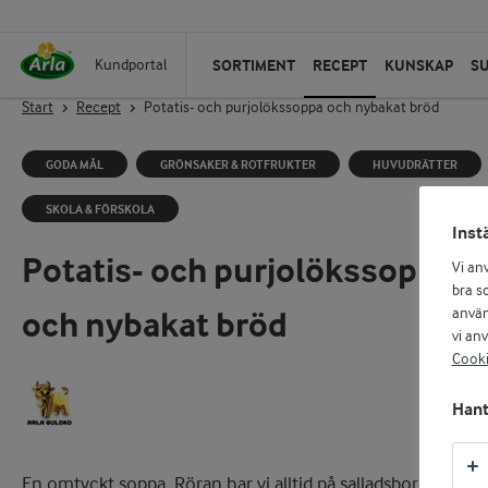
SORTIMENT
RECEPT
KUNSKAP
S
Kundportal
Start
Recept
Potatis- och purjolökssoppa och nybakat bröd
GODA MÅL
GRÖNSAKER & ROTFRUKTER
HUVUDRÄTTER
SKOLA & FÖRSKOLA
Inst
Potatis- och purjolökssoppa
Vi an
bra so
och nybakat bröd
använ
vi an
Cooki
Hant
En omtyckt soppa. Röran har vi alltid på salladsbordet.