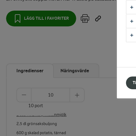
LÄGG TILL I FAVORITER
Ingredienser
Näringsvärde
T
10 port
2 liter Arla Ko® Mellanmjölk
2,5 dl grönsaksbuljong
600 g skalad potatis, tärnad