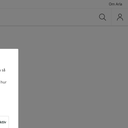
Om Arla
Sök
a så
 hur
aktiv