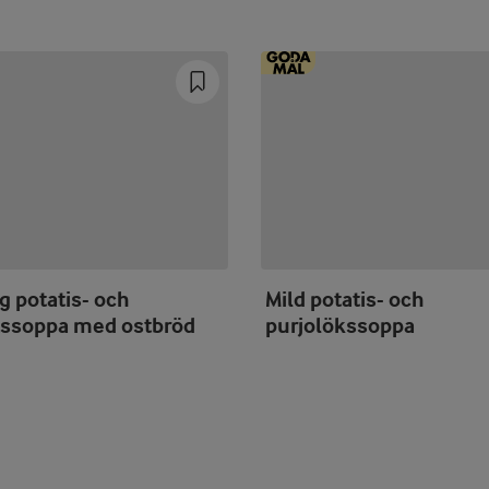
g potatis- och
Mild potatis- och
ssoppa med ostbröd
purjolökssoppa
Prev
Next