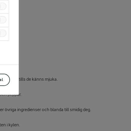
lök. Koka tills de känns mjuka.
al
 och peppar.
ner övriga ingredienser och blanda till smidig deg.
en i kylen.
Prev
Next