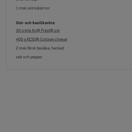
1 msk solroskärnor
Ost- och basilikaröra:
50 g Arla Ko® Präst® ost
400 g KESO® Cottage cheese
2 msk färsk basilika, hackad
salt och peppar