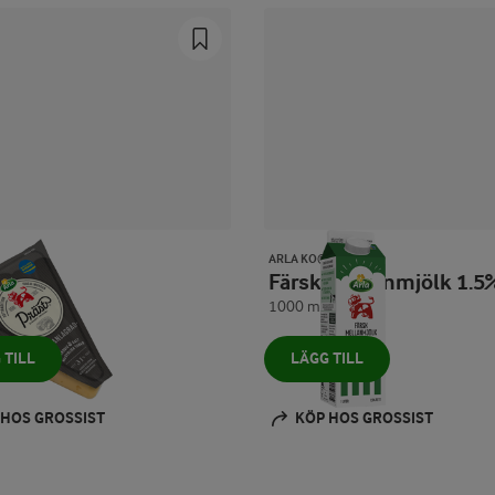
ARLA KO®
® ost
Färsk mellanmjölk 1.5
1000 ml
 TILL
LÄGG TILL
 HOS GROSSIST
KÖP HOS GROSSIST