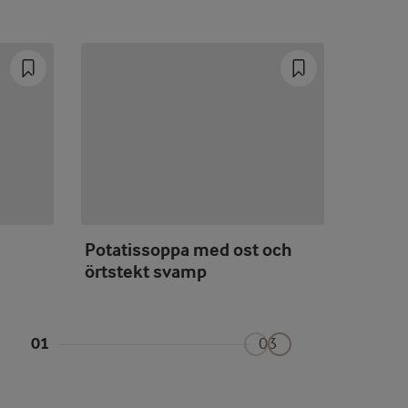
Potatissoppa med ost och
Potati
örtstekt svamp
01
03