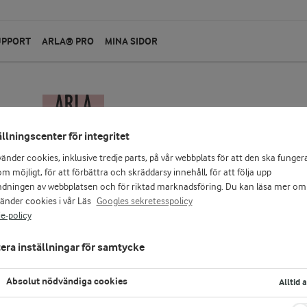
UPPORT
ARLA® PRO
MINA SIDOR
ällningscenter för integritet
vänder cookies, inklusive tredje parts, på vår webbplats för att den ska funger
m möjligt, för att förbättra och skräddarsy innehåll, för att följa upp
dningen av webbplatsen och för riktad marknadsföring. Du kan läsa mer om
vänder cookies i vår Läs
Googles sekretesspolicy
e-policy
era inställningar för samtycke
sa
Absolut nödvändiga cookies
Alltid 
d