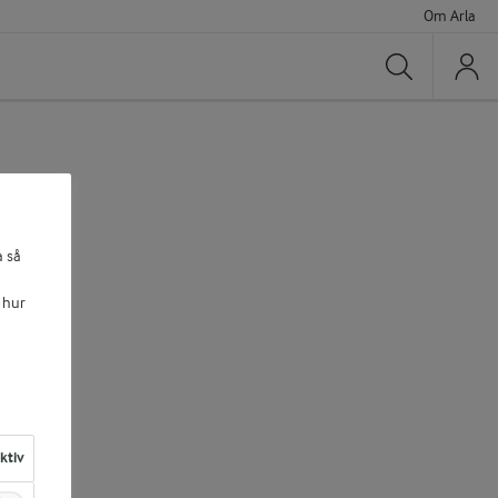
Om Arla
Sök
a så
 hur
aktiv