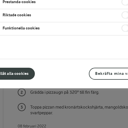
Prestanda-cookies
Riktade cookies
Funktionella cookies
Gör så här
illåt alla cookies
Bekräfta mina v
Tryck ut pizzor à 200 g. Bred crème fraiche på pizza
Grädda i pizzaugn på 320° till fin färg.
Toppa pizzan med kronärtskockshjärta, mangoldskott, 
svartpeppar.
08 februari 2022