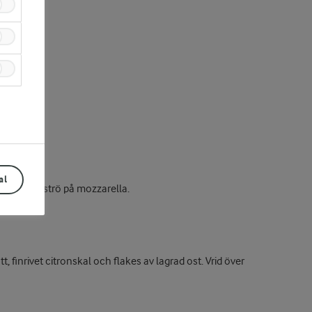
al
degen och strö på mozzarella.
finrivet citronskal och flakes av lagrad ost. Vrid över
Prev
Next