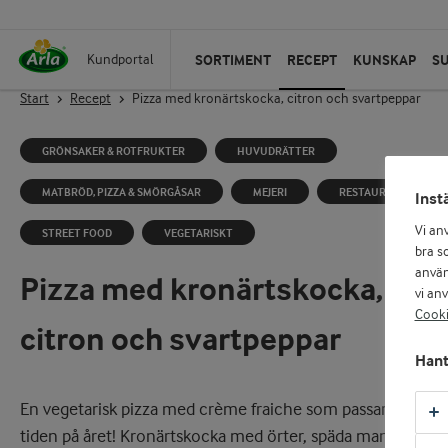
SORTIMENT
RECEPT
KUNSKAP
S
Kundportal
Start
Recept
Pizza med kronärtskocka, citron och svartpeppar
GRÖNSAKER & ROTFRUKTER
HUVUDRÄTTER
MATBRÖD, PIZZA & SMÖRGÅSAR
MEJERI
RESTAURANG
Inst
Vi an
STREET FOOD
VEGETARISKT
bra so
använ
Pizza med kronärtskocka,
vi an
Cooki
citron och svartpeppar
Hant
En vegetarisk pizza med crème fraiche som passar den lju
tiden på året! Kronärtskocka med örter, späda mangoldbla