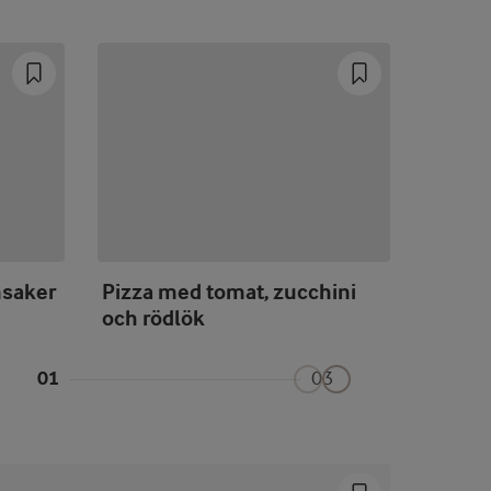
nsaker
Pizza med tomat, zucchini
Pizzet
och rödlök
och ha
01
03