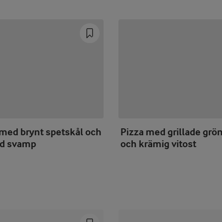
 med brynt spetskål och
Pizza med grillade grö
ad svamp
och krämig vitost
Prev
Next