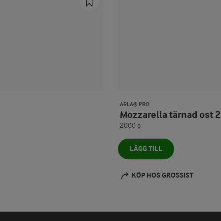
ARLA® PRO
Mozzarella tärnad ost 
2000 g
LÄGG TILL
KÖP HOS GROSSIST