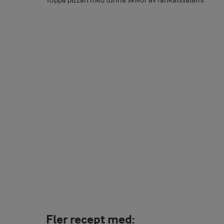
Toppa pizzan med tunna skivor av fänkålssalami.
Fler recept med: