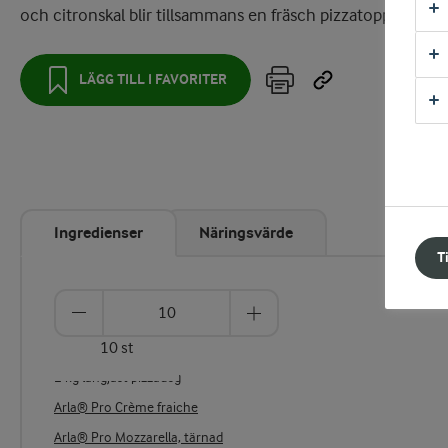
och citronskal blir tillsammans en fräsch pizzatopping.
LÄGG TILL I FAVORITER
Ingredienser
Näringsvärde
T
10 st
2 kg långjäst pizzadeg
Arla® Pro Crème fraiche
Arla® Pro Mozzarella, tärnad