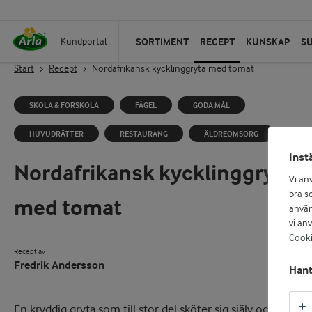
SORTIMENT
RECEPT
KUNSKAP
S
Kundportal
Start
Recept
Nordafrikansk kycklinggryta med tomat
SKOLA & FÖRSKOLA
FÅGEL
GODA MÅL
HUVUDRÄTTER
RESTAURANG
ÄLDREOMSORG
Inst
Nordafrikansk kycklinggryta
Vi an
bra so
med tomat
använ
vi an
Cooki
Recept av
Fredrik Andersson
Hant
En kryddig gryta som till stor del sköter sig själv och passar