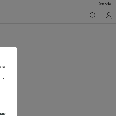
Om Arla
Sök
a så
 hur
aktiv