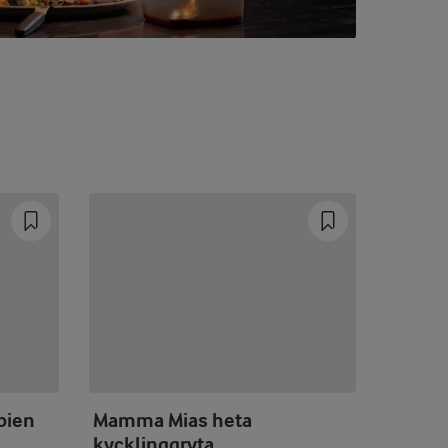
pien
Mamma Mias heta
Mild i
kycklinggryta
med sp