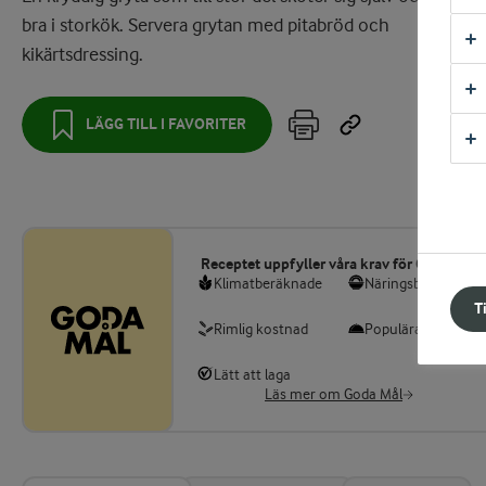
bra i storkök. Servera grytan med pitabröd och
kikärtsdressing.
LÄGG TILL I FAVORITER
Receptet uppfyller våra krav för Goda Mål
Klimatberäknade
Näringsberäknade
T
Rimlig kostnad
Populära smaker
Lätt att laga
Läs mer om Goda Mål