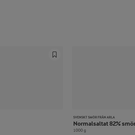
Prev
Next
SVENSKT SMÖR FRÅN ARLA
Normalsaltat 82% smö
1000 g