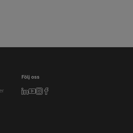
Följ oss
er
LinkedIn
YouTube
Instagram
Facebook