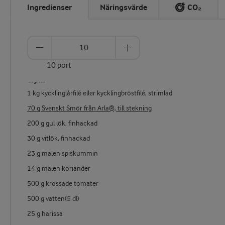
Ingredienser
Näringsvärde
CO₂
10 port
Gryta:
1 kg kycklinglårfilé eller kycklingbröstfilé, strimlad
70 g Svenskt Smör från Arla®, till stekning
200 g gul lök, finhackad
30 g vitlök, finhackad
23 g malen spiskummin
14 g malen koriander
500 g krossade tomater
500 g vatten
(5 dl)
25 g harissa