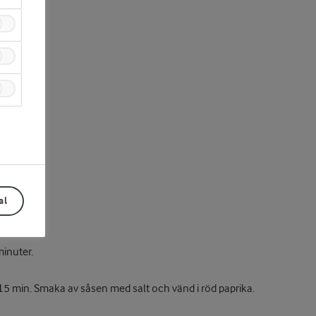
al
minuter.
 15 min. Smaka av såsen med salt och vänd i röd paprika.
Prev
Next