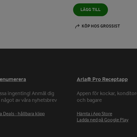
LÄGG TILL
KÖP HOS GROSSIST
renumerera
Arla® Pro Receptapp
ssa ingenting! Anmäl dig
Appen för kockar, konditor
ll något av våra nyhetsbrev
och bagare
a Deals - hållbara klipp
Hämta i App Store
Ladda ned på Google Play