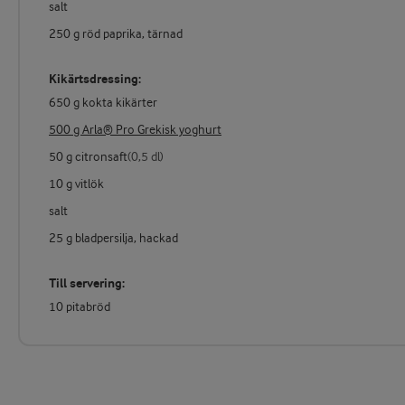
salt
250 g röd paprika, tärnad
Kikärtsdressing:
650 g kokta kikärter
500 g Arla® Pro Grekisk yoghurt
50 g citronsaft
(0,5 dl)
10 g vitlök
salt
25 g bladpersilja, hackad
Till servering:
10 pitabröd