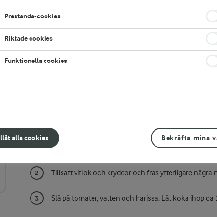
Prestanda-cookies
Riktade cookies
Funktionella cookies
Gör så här
Gryta:
illåt alla cookies
Bekräfta mina v
Stek kyckling och lök till fin färg i smör..
Tillsätt vitlök och kryddor och fräs ytterligare några 
Slå på tomater, vatten och harissa. Låt koka ihop ca