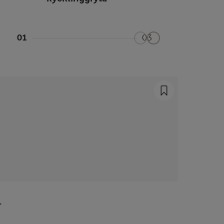
01
03
r