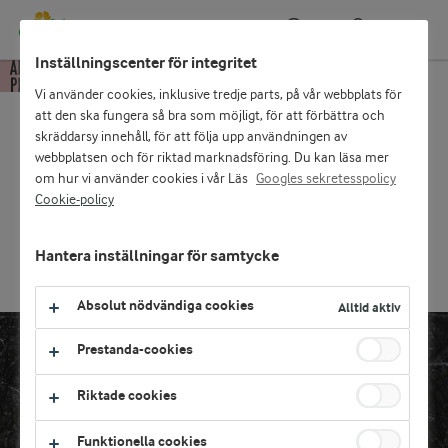
Kundportal
Sök
Inställningscenter för integritet
Vi använder cookies, inklusive tredje parts, på vår webbplats för
att den ska fungera så bra som möjligt, för att förbättra och
skräddarsy innehåll, för att följa upp användningen av
webbplatsen och för riktad marknadsföring. Du kan läsa mer
om hur vi använder cookies i vår Läs
Googles sekretesspolicy
Logga in
Cookie-policy
E-handel och självservicefunktioner:
Hantera inställningar för samtycke
LOGGA IN SOM KUND
Absolut nödvändiga cookies
Alltid aktiv
eller
Prestanda-cookies
Start
Recept
Morots- och gulbetspastej
MEDLEMSKONTO
Riktade cookies
Bli kund hos Arla
GRÖNSAKER & ROTFRUKTER
HUVUDRÄTTER
JUL
Funktionella cookies
RESTAURANG
TILLBEHÖR
VEGETARISKT
ÄGG