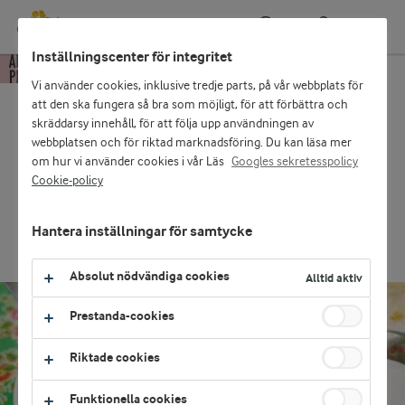
Kundportal
Sök
Inställningscenter för integritet
Vi använder cookies, inklusive tredje parts, på vår webbplats för
att den ska fungera så bra som möjligt, för att förbättra och
skräddarsy innehåll, för att följa upp användningen av
webbplatsen och för riktad marknadsföring. Du kan läsa mer
om hur vi använder cookies i vår Läs
Googles sekretesspolicy
Logga in
Cookie-policy
E-handel och självservicefunktioner:
Hantera inställningar för samtycke
LOGGA IN SOM KUND
Absolut nödvändiga cookies
Alltid aktiv
eller
Prestanda-cookies
Start
Recept
Majssoppa med korv och örtröra
MEDLEMSKONTO
Riktade cookies
Bli kund hos Arla
HUVUDRÄTTER
KÖTT
SKOLA & FÖRSKOLA
Funktionella cookies