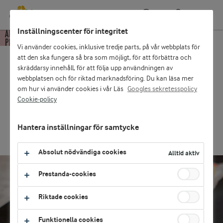
Kundportal
Sök
Inställningscenter för integritet
Vi använder cookies, inklusive tredje parts, på vår webbplats för
att den ska fungera så bra som möjligt, för att förbättra och
skräddarsy innehåll, för att följa upp användningen av
webbplatsen och för riktad marknadsföring. Du kan läsa mer
om hur vi använder cookies i vår Läs
Googles sekretesspolicy
Logga in
Cookie-policy
E-handel och självservicefunktioner:
Hantera inställningar för samtycke
LOGGA IN SOM KUND
Absolut nödvändiga cookies
Alltid aktiv
eller
Prestanda-cookies
Start
Recept
Langos sichuan färskost, varmrökt lax och picklat
MEDLEMSKONTO
Riktade cookies
Bli kund hos Arla
CAFÉ & KONDITORI
FISK & SKALDJUR
Funktionella cookies
MATBRÖD, PIZZA & SMÖRGÅSAR
OST