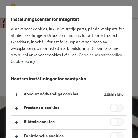
Kundportal
Sök
Inställningscenter för integritet
Vi använder cookies, inklusive tredje parts, på vår webbplats för
att den ska fungera så bra som möjligt, för att förbättra och
skräddarsy innehåll, för att följa upp användningen av
webbplatsen och för riktad marknadsföring. Du kan läsa mer
om hur vi använder cookies i vår Läs
Googles sekretesspolicy
Logga in
Cookie-policy
E-handel och självservicefunktioner:
Hantera inställningar för samtycke
LOGGA IN SOM KUND
Absolut nödvändiga cookies
Alltid aktiv
eller
Prestanda-cookies
Start
Recept
Indisk pumpasoppa med kycklingspett
MEDLEMSKONTO
Riktade cookies
Bli kund hos Arla
FÅGEL
GRÖNSAKER & ROTFRUKTER
HUVUDRÄTTER
Funktionella cookies
SKOLA & FÖRSKOLA
ÄLDREOMSORG