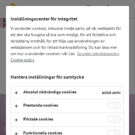
Kundportal
Sök
Inställningscenter för integritet
Vi använder cookies, inklusive tredje parts, på vår webbplats för
att den ska fungera så bra som möjligt, för att förbättra och
skräddarsy innehåll, för att följa upp användningen av
webbplatsen och för riktad marknadsföring. Du kan läsa mer
om hur vi använder cookies i vår Läs
Googles sekretesspolicy
Logga in
Cookie-policy
E-handel och självservicefunktioner:
Hantera inställningar för samtycke
LOGGA IN SOM KUND
Absolut nödvändiga cookies
Alltid aktiv
eller
Prestanda-cookies
Start
Recept
Gazpacho med Kelda tomatsoppa
MEDLEMSKONTO
Riktade cookies
Bli kund hos Arla
CAFÉ & KONDITORI
HUVUDRÄTTER
RESTAURANG
Funktionella cookies
VEGETARISKT