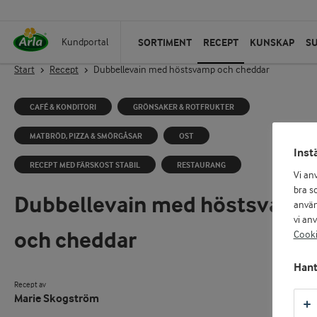
SORTIMENT
RECEPT
KUNSKAP
S
Kundportal
Start
Recept
Dubbellevain med höstsvamp och cheddar
CAFÉ & KONDITORI
GRÖNSAKER & ROTFRUKTER
MATBRÖD, PIZZA & SMÖRGÅSAR
OST
Inst
RECEPT MED FÄRSKOST STABIL
RESTAURANG
Vi an
bra so
Dubbellevain med höstsvamp
använ
vi an
och cheddar
Cooki
Hant
Recept av
Marie Skogström