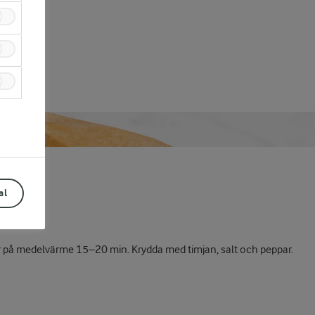
al
 på medelvärme 15–20 min. Krydda med timjan, salt och peppar.
Prev
Next