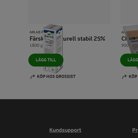
ARLA® PRO
ARLA® PR
Färskost naturell stabil 25%
Ched
1800 g
900 g
LÄGG TILL
LÄGG
KÖP HOS GROSSIST
KÖP
Kundsupport
P