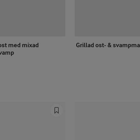
ost med mixad
Grillad ost- & svampm
svamp
Prev
Next