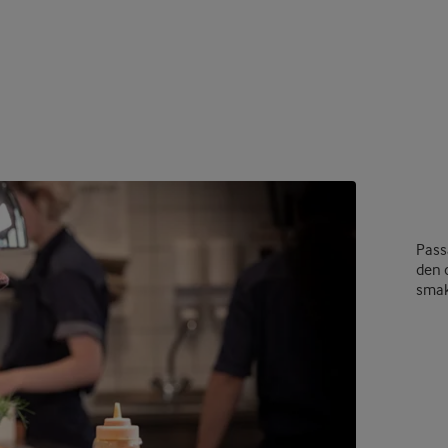
Passa
den 
smak