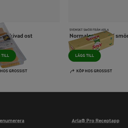
O
SVENSKT SMÖR FRÅN ARLA
dar skivad ost
Normalsaltat 82% smö
1000 g
 TILL
LÄGG TILL
 HOS GROSSIST
KÖP HOS GROSSIST
renumerera
Arla® Pro Receptapp