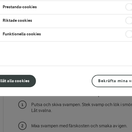
Prestanda-cookies
mp
Riktade cookies
Funktionella cookies
Gör så här
illåt alla cookies
Bekräfta mina v
Färskost med mixad höstsvamp:
Putsa och skiva svampen. Stek svamp och lök i smör
Låt svalna.
Mixa svampen med färskosten och smaka av igen.