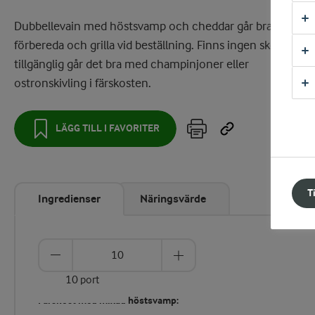
Dubbellevain med höstsvamp och cheddar går bra att
förbereda och grilla vid beställning. Finns ingen skogssva
tillgänglig går det bra med champinjoner eller
ostronskivling i färskosten.
LÄGG TILL I FAVORITER
T
Ingredienser
Näringsvärde
10 port
Färskost med mixad höstsvamp: