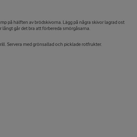
amp på hälften av brödskivorna. Lägg på några skivor lagrad ost
r långt går det bra att förbereda smörgåsarna.
ill. Servera med grönsallad och picklade rotfrukter.