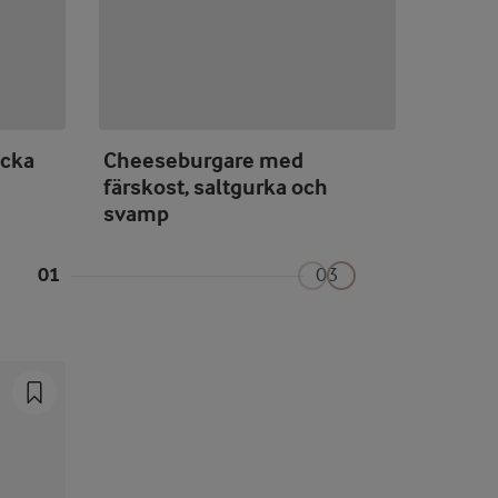
acka
Cheeseburgare med
Pirog
färskost, saltgurka och
färsko
svamp
01
03