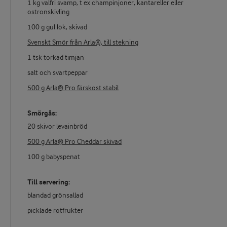
1 kg valfri svamp, t ex champinjoner, kantareller eller
ostronskivling
100 g gul lök, skivad
Svenskt Smör från Arla®, till stekning
1 tsk torkad timjan
salt och svartpeppar
500 g Arla® Pro färskost stabil
Smörgås:
20 skivor levainbröd
500 g Arla® Pro Cheddar skivad
100 g babyspenat
Till servering:
blandad grönsallad
picklade rotfrukter