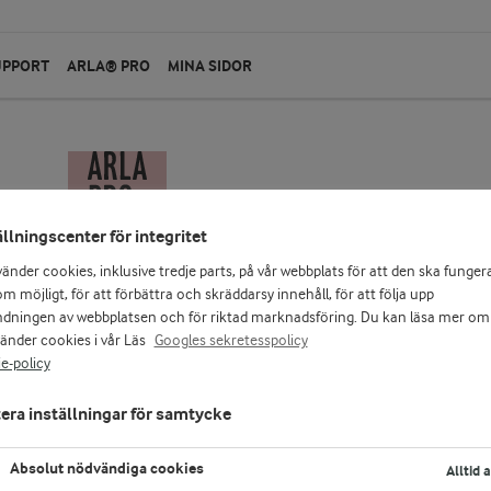
UPPORT
ARLA® PRO
MINA SIDOR
ällningscenter för integritet
vänder cookies, inklusive tredje parts, på vår webbplats för att den ska funger
m möjligt, för att förbättra och skräddarsy innehåll, för att följa upp
dningen av webbplatsen och för riktad marknadsföring. Du kan läsa mer om
vänder cookies i vår Läs
Googles sekretesspolicy
e-policy
era inställningar för samtycke
Absolut nödvändiga cookies
Alltid 