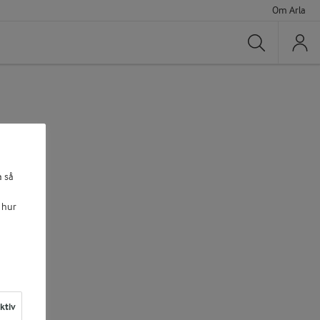
Om Arla
Sök
a så
 hur
aktiv