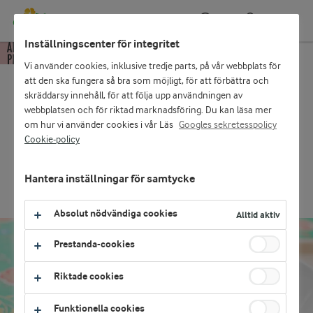
Kundportal
Sök
Inställningscenter för integritet
Vi använder cookies, inklusive tredje parts, på vår webbplats för
att den ska fungera så bra som möjligt, för att förbättra och
skräddarsy innehåll, för att följa upp användningen av
webbplatsen och för riktad marknadsföring. Du kan läsa mer
om hur vi använder cookies i vår Läs
Googles sekretesspolicy
Logga in
Cookie-policy
E-handel och självservicefunktioner:
Hantera inställningar för samtycke
LOGGA IN SOM KUND
Absolut nödvändiga cookies
Alltid aktiv
eller
Prestanda-cookies
Start
Recept
Choladas vegetariska gryta
MEDLEMSKONTO
Riktade cookies
Bli kund hos Arla
HUVUDRÄTTER
SKOLA & FÖRSKOLA
VEGETARISKT
Funktionella cookies