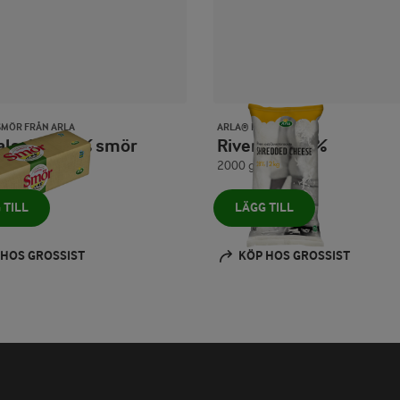
SMÖR FRÅN ARLA
ARLA® PRO
alsaltat 82% smör
Riven ost 28%
2000 g
 TILL
LÄGG TILL
 HOS GROSSIST
KÖP HOS GROSSIST