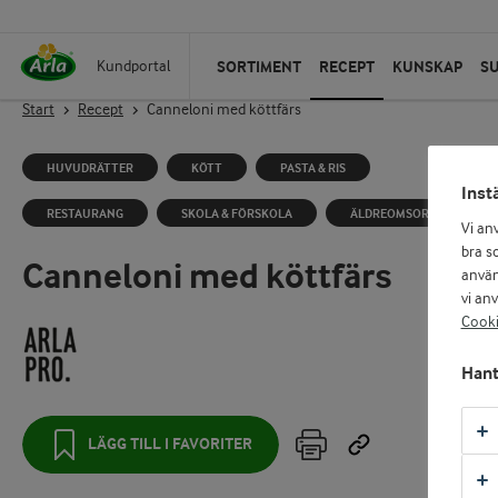
SORTIMENT
RECEPT
KUNSKAP
S
Kundportal
Start
Recept
Canneloni med köttfärs
HUVUDRÄTTER
KÖTT
PASTA & RIS
Inst
RESTAURANG
SKOLA & FÖRSKOLA
ÄLDREOMSORG
Vi an
bra so
Canneloni med köttfärs
använ
vi an
Cooki
Hant
LÄGG TILL I FAVORITER