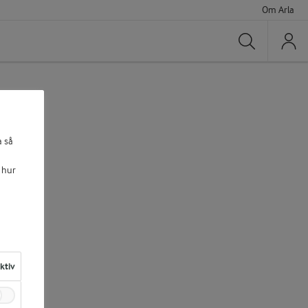
Om Arla
Sök
a så
 hur
aktiv