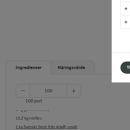
Ingredienser
Näringsvärde
T
100 port
2 kg gul lök, hackad
15,2 kg nötfärs
1 kg Svenskt Smör från Arla®, smält