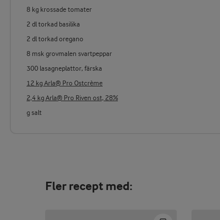
8 kg krossade tomater
2 dl torkad basilika
2 dl torkad oregano
8 msk grovmalen svartpeppar
300 lasagneplattor, färska
12 kg Arla® Pro Ostcrème
2,4 kg Arla® Pro Riven ost, 28%
g salt
Fler recept med: