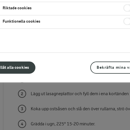
Riktade cookies
Funktionella cookies
Gör så här
illåt alla cookies
Bekräfta mina v
Fräs lök och nötfärs i smör. Slå på tomatkross och k
Lägg ut lasagneplattor och fyll dem i ena kortänden med
Koka upp ostsåsen och slå den över rullarna, strö öv
Grädda i ugn, 225° 15-20 minuter.