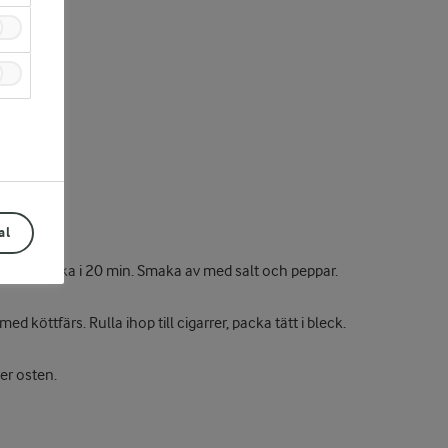
al
ryddor. Koka i 20 min. Smaka av med salt och peppar.
 köttfärs. Rulla ihop till cigarrer, packa tätt i bleck.
er osten.
Prev
Next