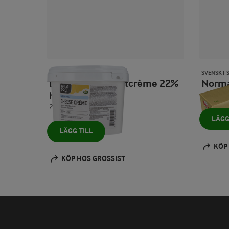
ARLA® PRO
SVENSKT 
Laktosfri mild ostcrème 22%
Norm
hink
1000 g
2000 g
LÄGG
LÄGG TILL
KÖP
KÖP HOS GROSSIST