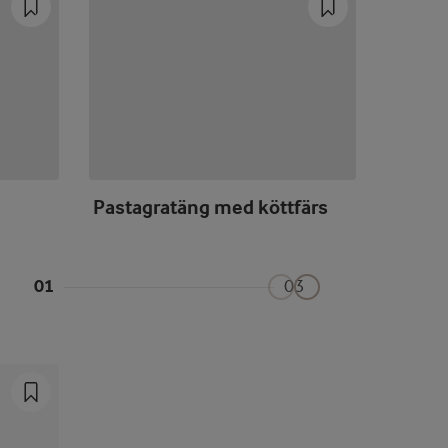
Pastagratäng med köttfärs
Lasag
01
03