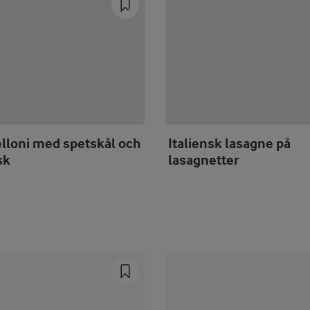
lloni med spetskål och
Italiensk lasagne på
sk
lasagnetter
Prev
Next