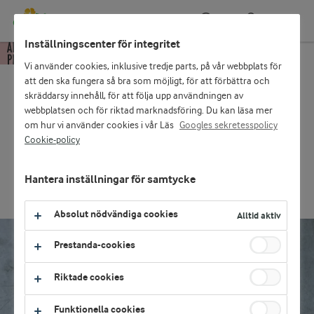
Kundportal
Sök
Inställningscenter för integritet
Vi använder cookies, inklusive tredje parts, på vår webbplats för
att den ska fungera så bra som möjligt, för att förbättra och
skräddarsy innehåll, för att följa upp användningen av
webbplatsen och för riktad marknadsföring. Du kan läsa mer
om hur vi använder cookies i vår Läs
Googles sekretesspolicy
Logga in
Cookie-policy
E-handel och självservicefunktioner:
Hantera inställningar för samtycke
LOGGA IN SOM KUND
Absolut nödvändiga cookies
Alltid aktiv
eller
Prestanda-cookies
Start
Recept
Vitvinssås till fänkål, gurka och smörbakad rödtunga
MEDLEMSKONTO
Riktade cookies
Bli kund hos Arla
FRUKT & BÄR
GLUTENFRITT
RESTAURANG
Funktionella cookies
SMÅRÄTTER & MELLANRÄTTER
SÅSER
TILLBEHÖR