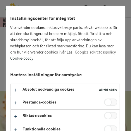
Kundportal
Sök
Inställningscenter för integritet
Vi använder cookies, inklusive tredje parts, på vår webbplats för
att den ska fungera så bra som möjligt, för att förbättra och
skräddarsy innehåll, för att följa upp användningen av
webbplatsen och för riktad marknadsföring. Du kan läsa mer
om hur vi använder cookies i vår Läs
Googles sekretesspolicy
Logga in
Cookie-policy
E-handel och självservicefunktioner:
Hantera inställningar för samtycke
LOGGA IN SOM KUND
Absolut nödvändiga cookies
Alltid aktiv
eller
Prestanda-cookies
Start
Recept
Vispad vaniljcrème med karamelliserade päron
MEDLEMSKONTO
Riktade cookies
Bli kund hos Arla
DESSERTER
FRUKT & BÄR
MEJERI
RESTAURANG
Funktionella cookies
ÄLDREOMSORG