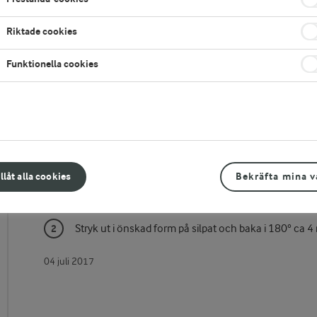
Riktade cookies
Funktionella cookies
Gör så här
illåt alla cookies
Bekräfta mina v
Blanda smör, mjöl och florsocker helt slätt. Tillsätt äg
Stryk ut i önskad form på silpat och baka i 180° ca 4
04 juli 2017