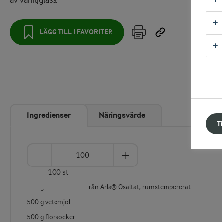
av vaniljglass.
LÄGG TILL I FAVORITER
Ingredienser
Näringsvärde
T
100 st
500 g Svenskt Smör från Arla® Osaltat, rumstempererat
500 g vetemjöl
500 g florsocker