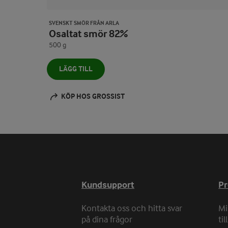
SVENSKT SMÖR FRÅN ARLA
Osaltat smör 82%
500 g
LÄGG TILL
KÖP HOS GROSSIST
Kundsupport
P
Kontakta oss och hitta svar
Mi
på dina frågor
ti