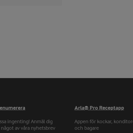
renumerera
Arla® Pro Receptapp
ssa ingenting! Anmäl dig
Appen för kockar, konditor
ll något av våra nyhetsbrev
och bagare