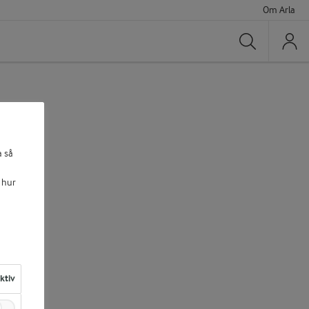
Om Arla
Sök
a så
 hur
aktiv