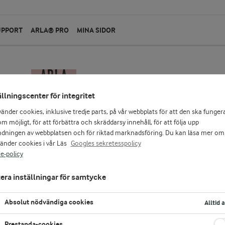
UPPORT
ARLA® PRO
MINA SIDOR
ällningscenter för integritet
vänder cookies, inklusive tredje parts, på vår webbplats för att den ska funger
m möjligt, för att förbättra och skräddarsy innehåll, för att följa upp
dningen av webbplatsen och för riktad marknadsföring. Du kan läsa mer om
vänder cookies i vår Läs
Googles sekretesspolicy
e-policy
era inställningar för samtycke
Absolut nödvändiga cookies
Alltid 
g
Prestanda-cookies