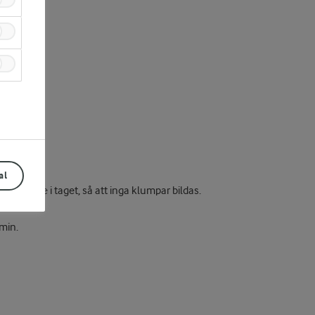
al
gvitan lite i taget, så att inga klumpar bildas.
 min.
Prev
Next