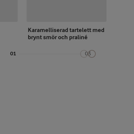
Karamelliserad tartelett med
Syltka
brynt smör och praliné
01
03