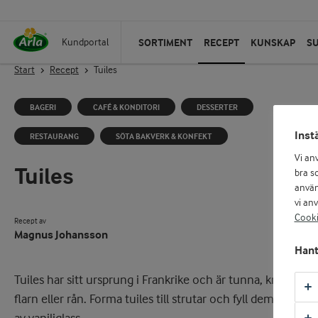
SORTIMENT
RECEPT
KUNSKAP
S
Kundportal
Start
Recept
Tuiles
BAGERI
CAFÉ & KONDITORI
DESSERTER
Inst
RESTAURANG
SÖTA BAKVERK & KONFEKT
Vi an
Tuiles
bra so
använ
vi an
Cooki
Recept av
Magnus Johansson
Hant
Tuiles har sitt ursprung i Frankrike och är tunna, krispga
flarn eller rån. Forma tuiles till strutar och fyll dem med äg