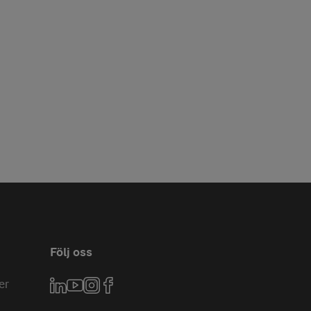
Följ oss
er
LinkedIn
YouTube
Instagram
Facebook