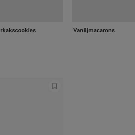
rkakscookies
Vaniljmacarons
Prev
Next