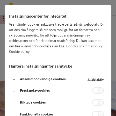
Kundportal
Sök
Inställningscenter för integritet
Vi använder cookies, inklusive tredje parts, på vår webbplats för
att den ska fungera så bra som möjligt, för att förbättra och
skräddarsy innehåll, för att följa upp användningen av
webbplatsen och för riktad marknadsföring. Du kan läsa mer
om hur vi använder cookies i vår Läs
Googles sekretesspolicy
Logga in
Cookie-policy
E-handel och självservicefunktioner:
Hantera inställningar för samtycke
LOGGA IN SOM KUND
Absolut nödvändiga cookies
Alltid aktiv
eller
Prestanda-cookies
Start
Recept
Sweet chili yoghurtsås
MEDLEMSKONTO
Riktade cookies
Bli kund hos Arla
SKOLA & FÖRSKOLA
GLUTENFRITT
GODA MÅL
MEJERI
Funktionella cookies
TILLBEHÖR
VEGETARISKT
ÄLDREOMSORG