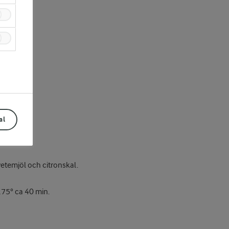
al
vetemjöl och citronskal.
175° ca 40 min.
Prev
Next