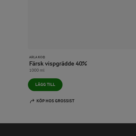
ARLA KO®
Färsk vispgrädde 40%
1000 ml
LÄGG TILL
KÖP HOS GROSSIST