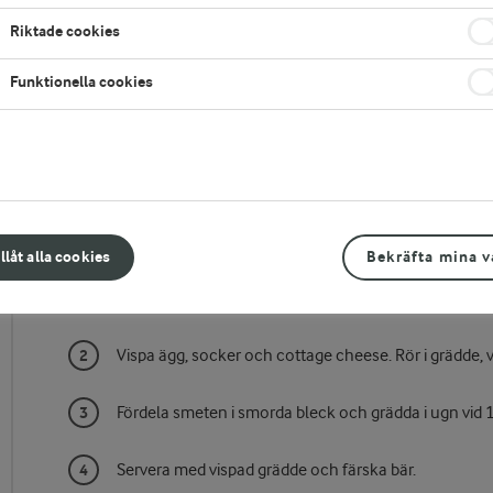
Riktade cookies
Funktionella cookies
Gör så här
illåt alla cookies
Bekräfta mina v
Skålla och mal mandel.
Vispa ägg, socker och cottage cheese. Rör i grädde, 
Fördela smeten i smorda bleck och grädda i ugn vid 
Servera med vispad grädde och färska bär.