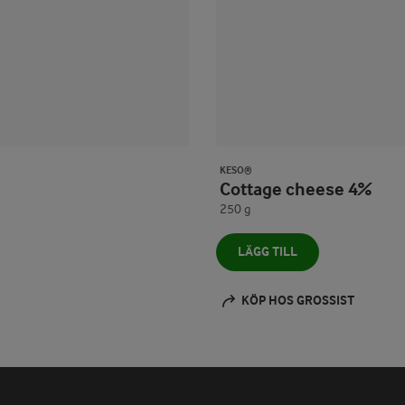
KESO®
Cottage cheese 4%
250 g
LÄGG TILL
KÖP HOS GROSSIST