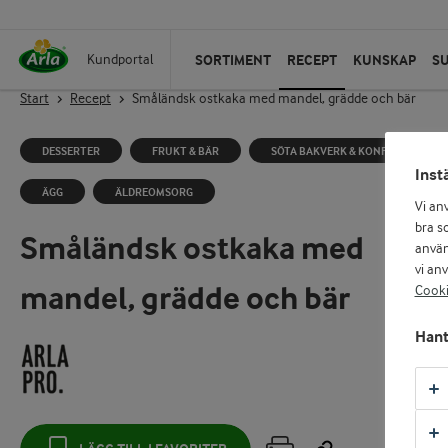
SORTIMENT
RECEPT
KUNSKAP
S
Kundportal
Start
Recept
Småländsk ostkaka med mandel, grädde och bär
DESSERTER
FRUKT & BÄR
SÖTA BAKVERK & KONFEKT
Inst
ÄGG
ÄLDREOMSORG
Vi an
bra so
Småländsk ostkaka med
använ
vi an
mandel, grädde och bär
Cooki
Hant