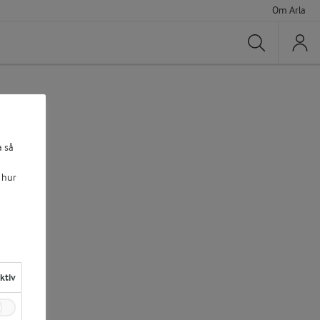
Om Arla
Sök
a så
 hur
aktiv