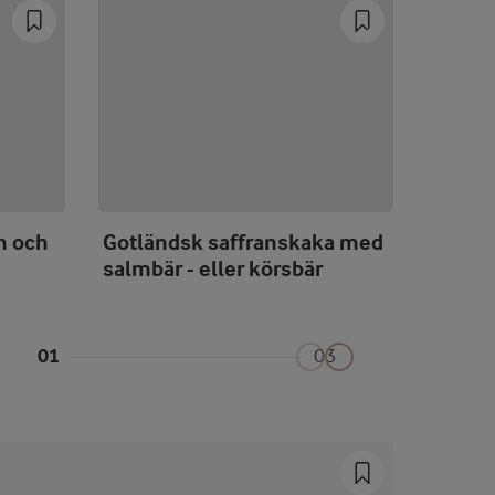
n och
Gotländsk saffranskaka med
Smålä
salmbär - eller körsbär
01
03