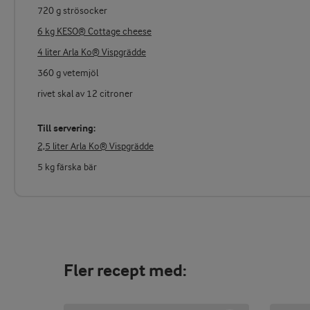
720 g strösocker
6 kg KESO® Cottage cheese
4 liter Arla Ko® Vispgrädde
360 g vetemjöl
rivet skal av 12 citroner
Till servering:
2,5 liter Arla Ko® Vispgrädde
5 kg färska bär
Fler recept med: