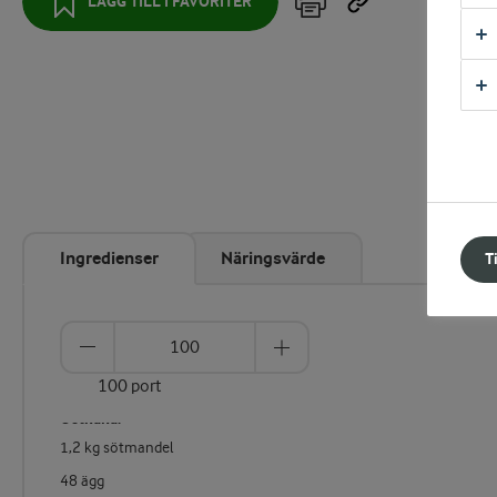
LÄGG TILL I FAVORITER
Ingredienser
Näringsvärde
T
100 port
Ostkaka:
1,2 kg sötmandel
48 ägg