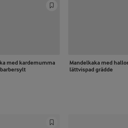
aka med kardemumma
Mandelkaka med hallo
barbersylt
lättvispad grädde
Prev
Next