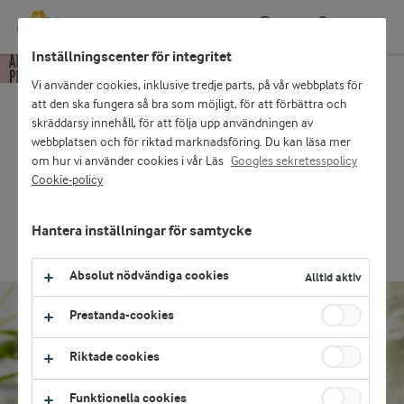
Kundportal
Sök
Inställningscenter för integritet
Vi använder cookies, inklusive tredje parts, på vår webbplats för
att den ska fungera så bra som möjligt, för att förbättra och
skräddarsy innehåll, för att följa upp användningen av
webbplatsen och för riktad marknadsföring. Du kan läsa mer
om hur vi använder cookies i vår Läs
Googles sekretesspolicy
Logga in
Cookie-policy
E-handel och självservicefunktioner:
Hantera inställningar för samtycke
LOGGA IN SOM KUND
Absolut nödvändiga cookies
Alltid aktiv
eller
Prestanda-cookies
Start
Recept
Senap- och dragoncrème
MEDLEMSKONTO
Riktade cookies
Bli kund hos Arla
CAFÉ & KONDITORI
RESTAURANG
SÅSER
TILLBEHÖR
Funktionella cookies