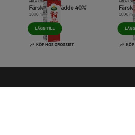
ARLA KO®
ARLA KO®
Färsk vispgrädde 40%
Färs
1000 ml
1000 ml
LÄGG TILL
LÄGG
KÖP HOS GROSSIST
KÖP
Kundsupport
P
Kontakta oss och hitta svar
Mi
på dina frågor
ti
Telefon: 0775-77 11 77
Arl