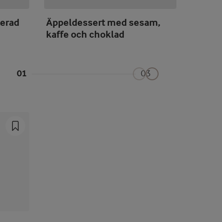
terad
Äppeldessert med sesam,
Friter
kaffe och choklad
äggsk
01
03