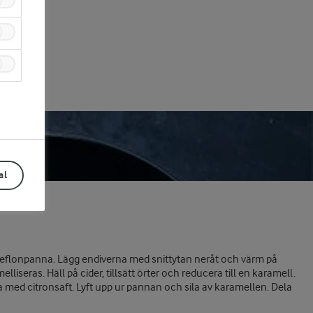
al
 teflonpanna. Lägg endiverna med snittytan neråt och värm på
liseras. Häll på cider, tillsätt örter och reducera till en karamell.
a med citronsaft. Lyft upp ur pannan och sila av karamellen. Dela
Prev
Next