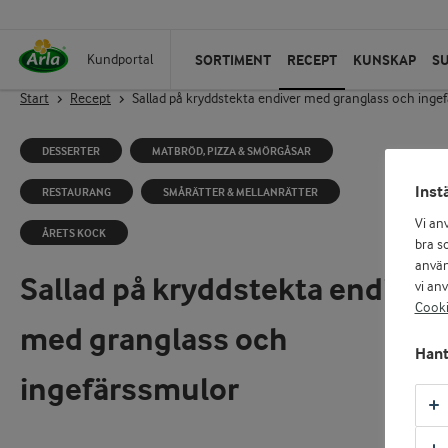
SORTIMENT
RECEPT
KUNSKAP
S
Kundportal
Start
Recept
Sallad på kryddstekta endiver med granglass och inge
DESSERTER
MATBRÖD, PIZZA & SMÖRGÅSAR
Inst
RESTAURANG
SMÅRÄTTER & MELLANRÄTTER
Vi an
ÅRETS KOCK
bra so
använ
Sallad på kryddstekta endiver
vi an
Cooki
med granglass och
Hant
ingefärssmulor