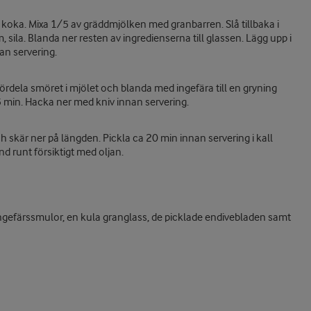
 koka. Mixa 1/5 av gräddmjölken med granbarren. Slå tillbaka i
 sila. Blanda ner resten av ingredienserna till glassen. Lägg upp i
an servering.
ördela smöret i mjölet och blanda med ingefära till en gryning
5 min. Hacka ner med kniv innan servering.
h skär ner på längden. Pickla ca 20 min innan servering i kall
nd runt försiktigt med oljan.
ingefärssmulor, en kula granglass, de picklade endivebladen samt