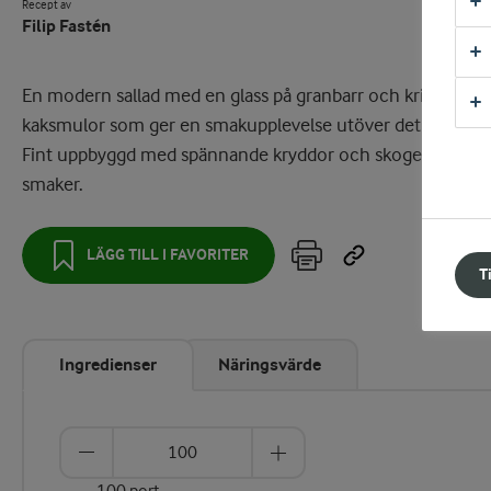
Recept av
Filip Fastén
En modern sallad med en glass på granbarr och krispiga
kaksmulor som ger en smakupplevelse utöver det vanliga.
Fint uppbyggd med spännande kryddor och skogens
smaker.
LÄGG TILL I FAVORITER
T
Ingredienser
Näringsvärde