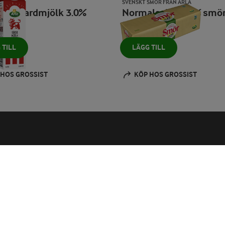
SVENSKT SMÖR FRÅN ARLA
k standardmjölk 3.0%
Normalsaltat 82% smö
1000 g
 TILL
LÄGG TILL
 HOS GROSSIST
KÖP HOS GROSSIST
renumerera
Arla® Pro Receptapp
ssa ingenting! Anmäl dig
Appen för kockar, konditor
ll något av våra nyhetsbrev
och bagare
a Deals - hållbara klipp
Hämta i App Store