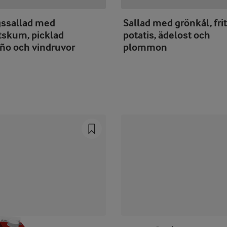
gssallad med
Sallad med grönkål, fri
tskum, picklad
potatis, ädelost och
eño och vindruvor
plommon
Prev
Next