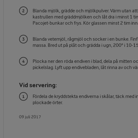
Blanda mjölk, grädde och mjölkpulver. Värm utan att
kastrullen med gräddmjölken och låt dra i minst 1 tim,
Pacojet-bunkar och frys. Kör glassen minst 2 tim inn
Blanda vetemjöl, rågmjöl och socker i en bunke. Finf
massa. Bred ut på plåt och grädda i ugn, 200° i 10-1
Plocka ner den röda endiven i blad, dela på mitten oc
pickelslag. Lyft upp endivebladen, låt rinna av och vä
Vid servering:
Fördela de kryddstekta endiverna i skålar, täck med 
plockade örter.
09 juli 2017