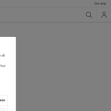
Om Arla
Sök
a så
 hur
aktiv