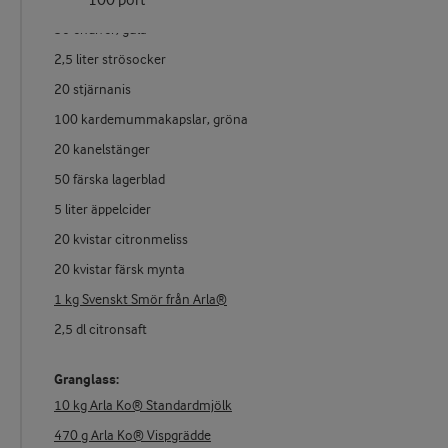
100 port
50 endiver, gula
2,5 liter strösocker
20 stjärnanis
100 kardemummakapslar, gröna
20 kanelstänger
50 färska lagerblad
5 liter äppelcider
20 kvistar citronmeliss
20 kvistar färsk mynta
1 kg Svenskt Smör från Arla®
2,5 dl citronsaft
Granglass:
10 kg Arla Ko® Standardmjölk
470 g Arla Ko® Vispgrädde