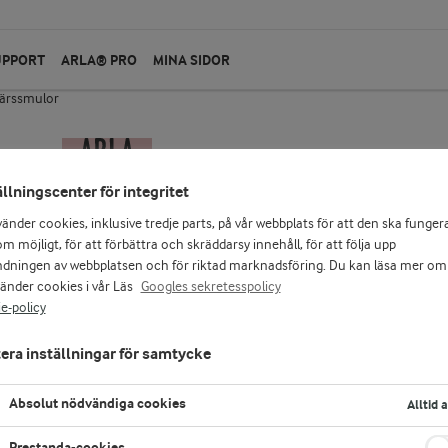
UPPORT
ARLA® PRO
MINA SIDOR
färssmulor
ällningscenter för integritet
vänder cookies, inklusive tredje parts, på vår webbplats för att den ska funger
m möjligt, för att förbättra och skräddarsy innehåll, för att följa upp
dningen av webbplatsen och för riktad marknadsföring. Du kan läsa mer om
vänder cookies i vår Läs
Googles sekretesspolicy
e-policy
era inställningar för samtycke
Absolut nödvändiga cookies
Alltid 
Prestanda-cookies