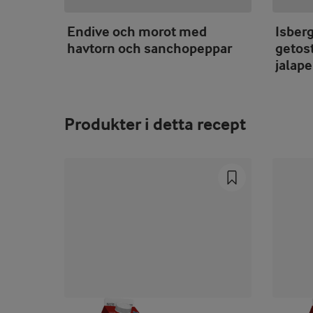
Endive och morot med
Isber
havtorn och sanchopeppar
getos
jalap
Produkter i detta recept