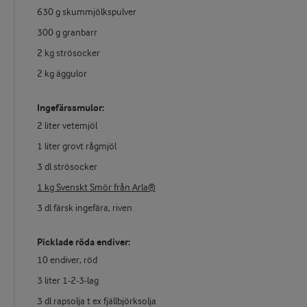
630 g skummjölkspulver
300 g granbarr
2 kg strösocker
2 kg äggulor
Ingefärssmulor:
2 liter vetemjöl
1 liter grovt rågmjöl
3 dl strösocker
1 kg Svenskt Smör från Arla®
3 dl färsk ingefära, riven
Picklade röda endiver:
10 endiver, röd
3 liter 1-2-3-lag
3 dl rapsolja t ex fjällbjörksolja