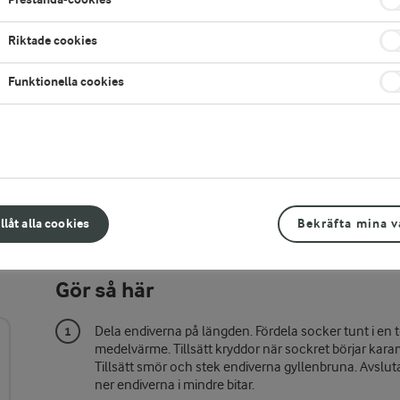
Riktade cookies
Funktionella cookies
illåt alla cookies
Bekräfta mina v
Gör så här
Dela endiverna på längden. Fördela socker tunt i en
medelvärme. Tillsätt kryddor när sockret börjar karamel
Tillsätt smör och stek endiverna gyllenbruna. Avslut
ner endiverna i mindre bitar.