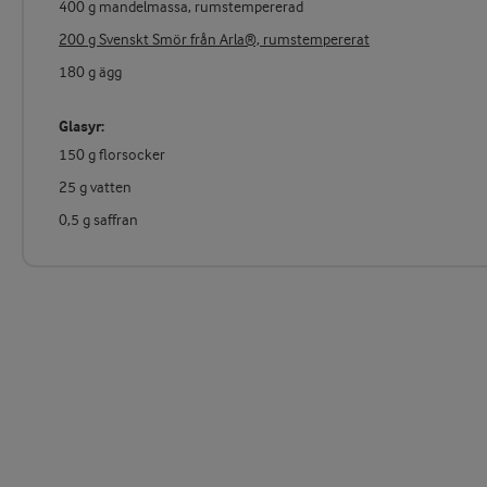
400 g mandelmassa, rumstempererad
200 g Svenskt Smör från Arla®, rumstempererat
180 g ägg
Glasyr:
150 g florsocker
25 g vatten
0,5 g saffran