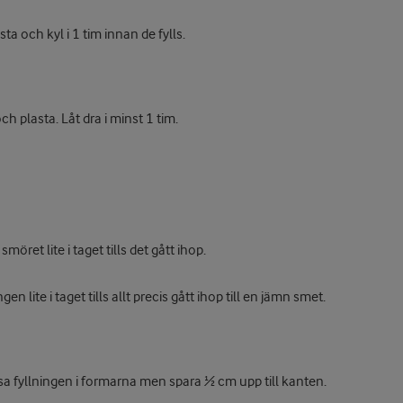
ta och kyl i 1 tim innan de fylls.
h plasta. Låt dra i minst 1 tim.
ret lite i taget tills det gått ihop.
ite i taget tills allt precis gått ihop till en jämn smet.
sa fyllningen i formarna men spara ½ cm upp till kanten.