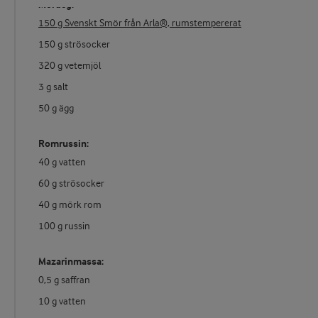
Mördeg:
150 g Svenskt Smör från Arla®, rumstempererat
150 g strösocker
320 g vetemjöl
3 g salt
50 g ägg
Romrussin:
40 g vatten
60 g strösocker
40 g mörk rom
100 g russin
Mazarinmassa:
0,5 g saffran
10 g vatten