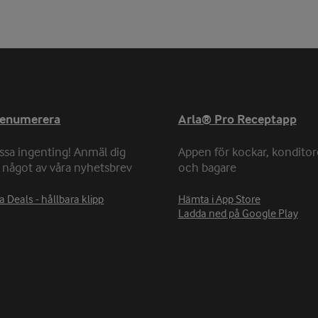
renumerera
Arla® Pro Receptapp
ssa ingenting! Anmäl dig
Appen för kockar, konditor
ll något av våra nyhetsbrev
och bagare
a Deals - hållbara klipp
Hämta i App Store
Ladda ned på Google Play