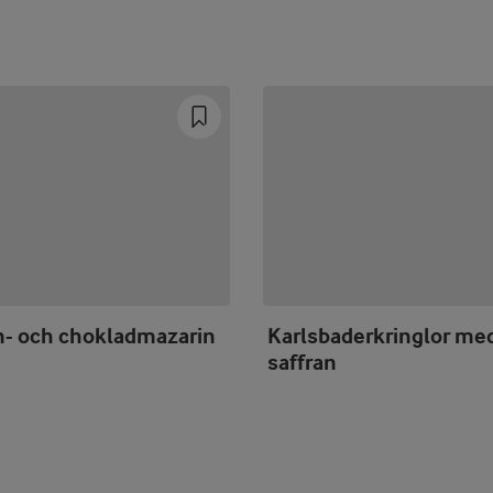
n- och chokladmazarin
Karlsbaderkringlor me
saffran
Prev
Next