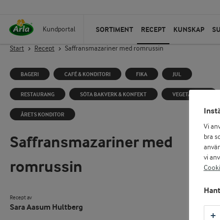
SORTIMENT
RECEPT
KUNSKAP
S
Kundportal
Start
Recept
Saffransmazariner med romrussin
BAGERI
CAFÉ & KONDITORI
FIKA
JUL
RESTAURANG
SÖTA BAKVERK & KONFEKT
VEGETARISKT
Inst
ÅRETS KONDITOR
Vi an
Saffransmazariner med
bra so
använ
vi an
romrussin
Cooki
Hant
Recept av
Sara Aasum Hultberg