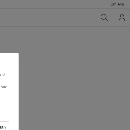
Om Arla
Sök
a så
 hur
aktiv