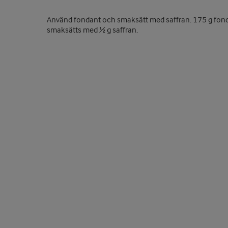
Använd fondant och smaksätt med saffran. 175 g fon
smaksätts med ½ g saffran.