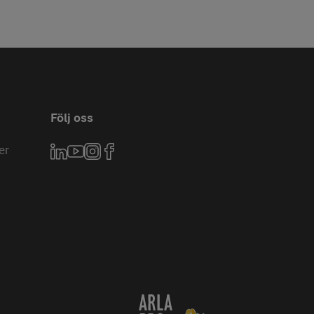
Följ oss
er
LinkedIn
YouTube
Instagram
Facebook