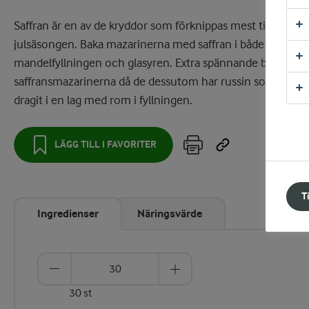
Saffran är en av de kryddor som förknippas mest till
julsäsongen. Baka mazarinerna med saffran i både
mandelfyllningen och glasyren. Extra spännande blir
saffransmazarinerna då de dessutom har russin som har
dragit i en lag med rom i fyllningen.
LÄGG TILL I FAVORITER
T
Ingredienser
Näringsvärde
30 st