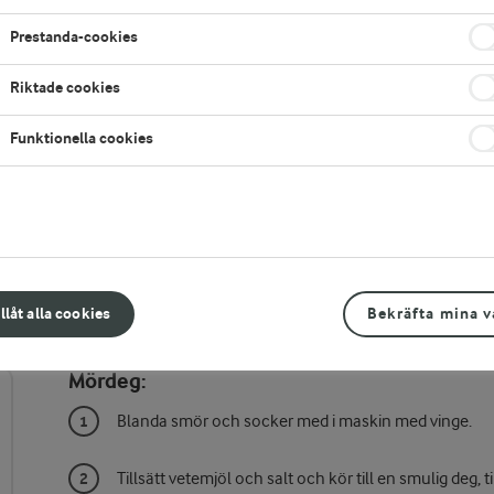
Prestanda-cookies
Riktade cookies
Funktionella cookies
illåt alla cookies
Bekräfta mina v
Gör så här
Mördeg:
Blanda smör och socker med i maskin med vinge.
Tillsätt vetemjöl och salt och kör till en smulig deg, t