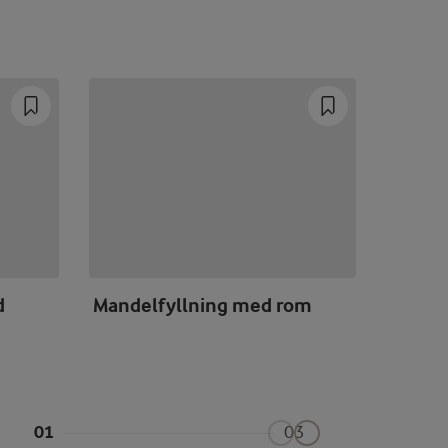
d
Mandelfyllning med rom
Saffra
01
03