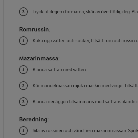
Tryck ut degen i formarna, skär av överflödig deg. Plas
Romrussin:
Koka upp vatten och socker, tillsätt rom och russin oc
Mazarinmassa:
Blanda saffran med vatten.
Kör mandelmassan mjuk i maskin med vinge. Tillsätt smö
Blanda ner äggen tillsammans med saffransblandningen l
Beredning:
Sila av russinen och vänd ner i mazarinmassan. Sprit