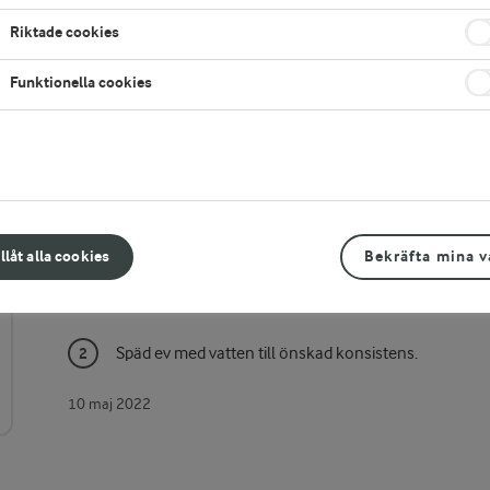
et
Riktade cookies
Funktionella cookies
Gör så här
illåt alla cookies
Bekräfta mina v
Blanda alla ingredienser till såsen och smaka av med 
Späd ev med vatten till önskad konsistens.
10 maj 2022