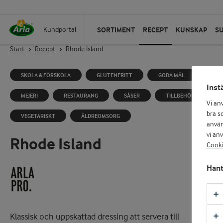
SORTIMENT
RECEPT
KUNSKAP
S
Kundportal
Start
Recept
Rhode Island
SKOLA & FÖRSKOLA
GLUTENFRITT
GODA MÅL
Inst
MEJERI
RESTAURANG
SÅSER
TILLBEHÖR
Vi an
bra so
VEGETARISKT
ÄLDREOMSORG
använ
vi an
Rhode Island
Cooki
Hant
Klassisk och uppskattad dressing att servera till