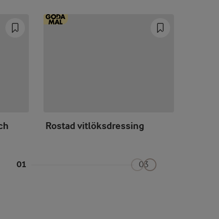
ch
Rostad vitlöksdressing
Citron
01
03