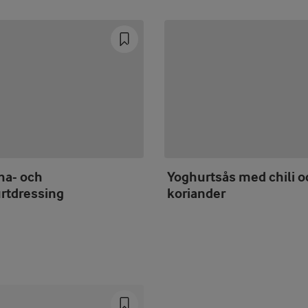
ha- och
Yoghurtsås med chili o
rtdressing
koriander
Prev
Next