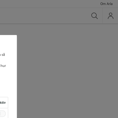
Om Arla
Sök
a så
 hur
aktiv