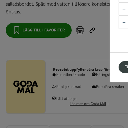
salladsbordet. Späd med vatten till lösare konsistens om d
önskas.
LÄGG TILL I FAVORITER
T
Receptet uppfyller våra krav för Goda Mål
Klimatberäknade
Näringsberäknade
Rimlig kostnad
Populära smaker
Lätt att laga
Läs mer om Goda Mål