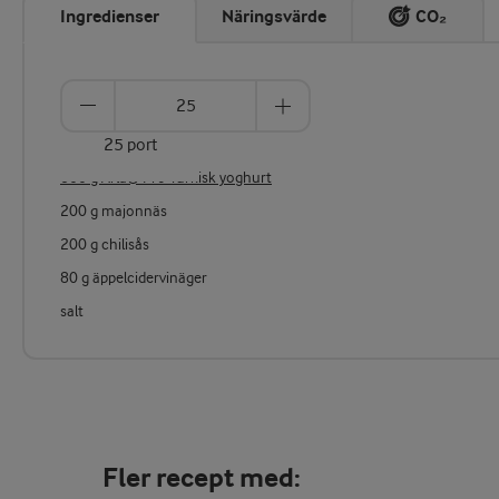
Ingredienser
Näringsvärde
CO₂
25 port
600 g Arla® Pro Turkisk yoghurt
200 g majonnäs
200 g chilisås
80 g äppelcidervinäger
salt
Fler recept med: