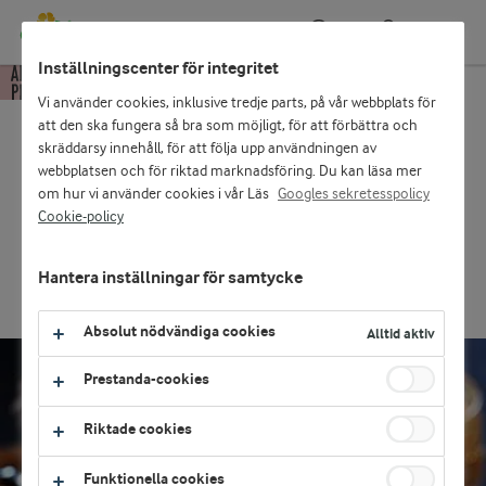
Kundportal
Sök
Inställningscenter för integritet
Vi använder cookies, inklusive tredje parts, på vår webbplats för
att den ska fungera så bra som möjligt, för att förbättra och
skräddarsy innehåll, för att följa upp användningen av
webbplatsen och för riktad marknadsföring. Du kan läsa mer
om hur vi använder cookies i vår Läs
Googles sekretesspolicy
Logga in
Cookie-policy
E-handel och självservicefunktioner:
Hantera inställningar för samtycke
LOGGA IN SOM KUND
Absolut nödvändiga cookies
Alltid aktiv
eller
Prestanda-cookies
Start
Recept
Mjölkdrink med smak av dulce de leche
MEDLEMSKONTO
Riktade cookies
Bli kund hos Arla
CAFÉ & KONDITORI
KALLA OCH VARMA DRYCKER
MEJERI
Funktionella cookies