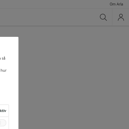
Om Arla
Sök
a så
 hur
aktiv