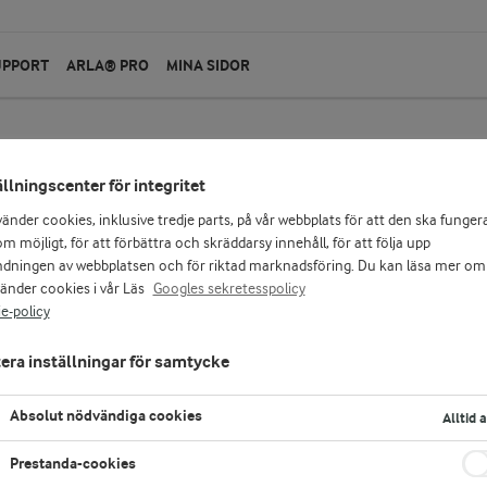
UPPORT
ARLA® PRO
MINA SIDOR
ällningscenter för integritet
vänder cookies, inklusive tredje parts, på vår webbplats för att den ska funger
m möjligt, för att förbättra och skräddarsy innehåll, för att följa upp
dningen av webbplatsen och för riktad marknadsföring. Du kan läsa mer om
vänder cookies i vår Läs
Googles sekretesspolicy
e-policy
era inställningar för samtycke
Absolut nödvändiga cookies
Alltid 
Prestanda-cookies