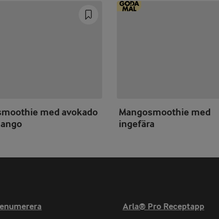
smoothie med avokado
Mangosmoothie med
mango
ingefära
Prev
Next
renumerera
Arla® Pro Receptapp