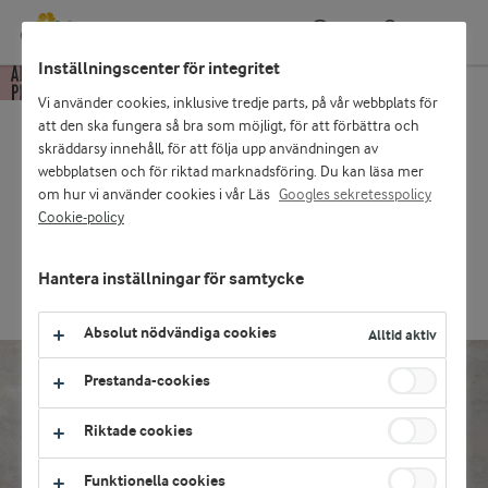
Kundportal
Sök
Inställningscenter för integritet
Vi använder cookies, inklusive tredje parts, på vår webbplats för
att den ska fungera så bra som möjligt, för att förbättra och
skräddarsy innehåll, för att följa upp användningen av
webbplatsen och för riktad marknadsföring. Du kan läsa mer
om hur vi använder cookies i vår Läs
Googles sekretesspolicy
Logga in
Cookie-policy
E-handel och självservicefunktioner:
Hantera inställningar för samtycke
LOGGA IN SOM KUND
Absolut nödvändiga cookies
Alltid aktiv
eller
Prestanda-cookies
Start
Recept
Lemon posset
MEDLEMSKONTO
Riktade cookies
Bli kund hos Arla
CAFÉ & KONDITORI
DESSERTER
FRUKT & BÄR
Funktionella cookies
GLUTENFRITT
MEJERI
RESTAURANG
SMÅDESSERTER