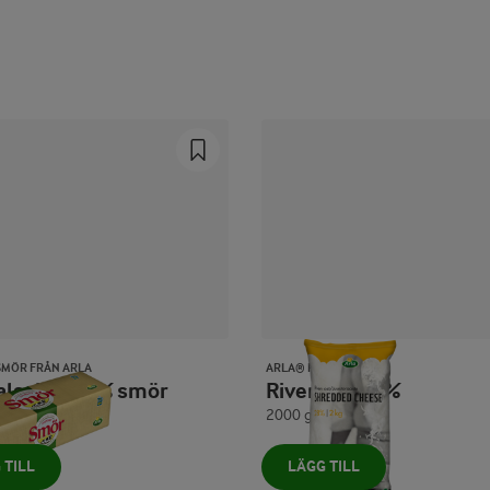
Prev
Next
SMÖR FRÅN ARLA
ARLA® PRO
alsaltat 82% smör
Riven ost 28%
2000 g
 TILL
LÄGG TILL