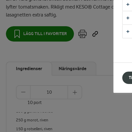
lyfter tomatsmaken. Rikligt med KESO® Cottage cheese g
lasagnetten extra saftig.
LÄGG TILL I FAVORITER
Ingredienser
Näringsvärde
T
10 port
150 g gul lök, hackad
250 g morot, riven
150 g rotselleri, riven