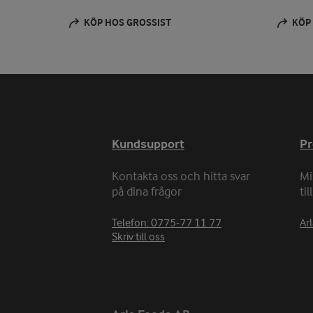
KÖP HOS GROSSIST
KÖP
Kundsupport
P
Kontakta oss och hitta svar
Mi
på dina frågor
ti
Telefon: 0775-77 11 77
Arl
Skriv till oss