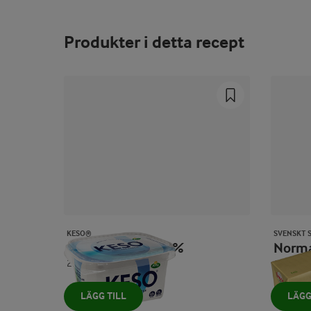
Produkter i detta recept
KESO®
SVENSKT 
Cottage cheese 4%
Norm
250 g
1000 g
LÄGG TILL
LÄGG