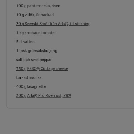
100 g palsternacka, riven
10 g vitlök, finhackad
30 g Svenskt Smör från Arla®, till stekning
1 kg krossade tomater
5 dl vatten
1 msk grönsaksbuljong
salt och svartpeppar
750 g KESO® Cottage cheese
torkad basilika
400 g lasagnette
300 g Arla® Pro Riven ost, 28%