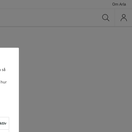
Om Arla
Sök
a så
 hur
aktiv