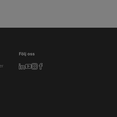
Följ oss
er
LinkedIn
YouTube
Instagram
Facebook