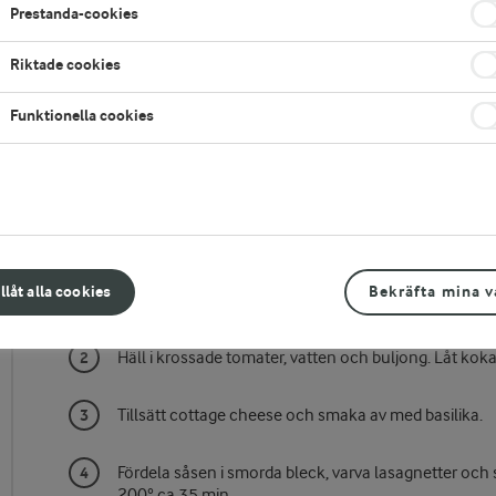
Prestanda-cookies
ör
Riktade cookies
Funktionella cookies
Gör så här
illåt alla cookies
Bekräfta mina v
Fräs lök, rotfrukter och vitlök i smör.
Häll i krossade tomater, vatten och buljong. Låt kok
Tillsätt cottage cheese och smaka av med basilika.
Fördela såsen i smorda bleck, varva lasagnetter och så
200° ca 35 min.