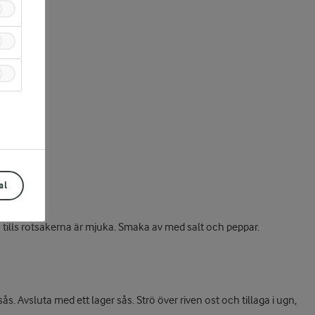
al
a tills rotsakerna är mjuka. Smaka av med salt och peppar.
s. Avsluta med ett lager sås. Strö över riven ost och tillaga i ugn,
Prev
Next