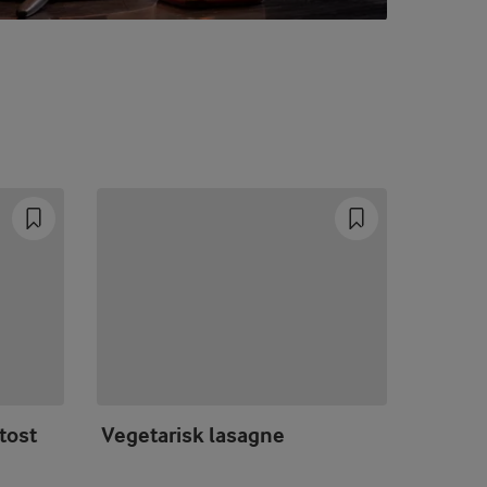
tost
Vegetarisk lasagne
Lasag