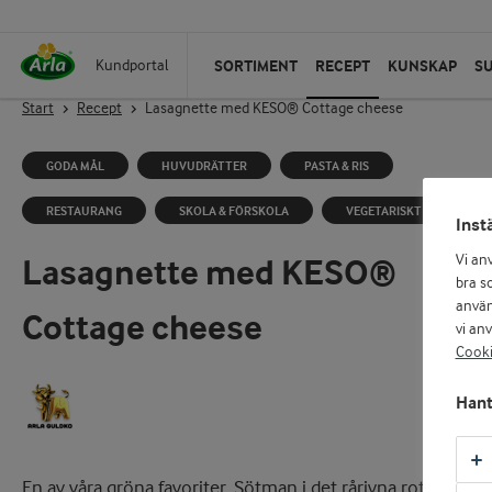
SORTIMENT
RECEPT
KUNSKAP
S
Kundportal
Start
Recept
Lasagnette med KESO® Cottage cheese
GODA MÅL
HUVUDRÄTTER
PASTA & RIS
RESTAURANG
SKOLA & FÖRSKOLA
VEGETARISKT
Inst
Lasagnette med KESO®
Vi an
bra so
använ
Cottage cheese
vi an
Cooki
Hant
En av våra gröna favoriter. Sötman i det rårivna rotfruktern