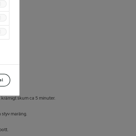
al
t krämigt skum ca 5 minuter.
en styv maräng.
ott.
Prev
Next