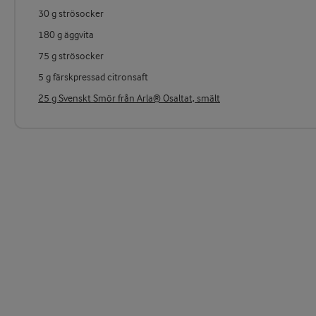
30 g strösocker
180 g äggvita
75 g strösocker
5 g färskpressad citronsaft
25 g Svenskt Smör från Arla® Osaltat, smält