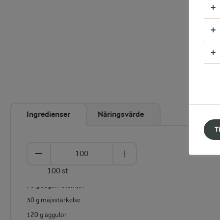
Ingredienser
Näringsvärde
T
100 st
90 g bagerivetemjöl
30 g majsstärkelse
120 g äggulor