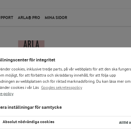
UPPORT
ARLA® PRO
MINA SIDOR
ällningscenter för integritet
vänder cookies, inklusive tredje parts, på vår webbplats för att den ska funger
m möjligt, för att förbättra och skräddarsy innehåll, för att följa upp
dningen av webbplatsen och för riktad marknadsföring. Du kan läsa mer om
vänder cookies i vår Läs
Googles sekretesspolicy
e-policy
era inställningar för samtycke
Absolut nödvändiga cookies
Alltid 