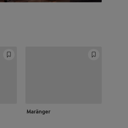
Maränger
Vanil