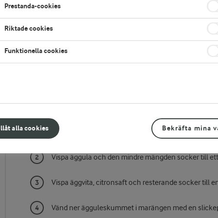
Prestanda-cookies
Riktade cookies
Funktionella cookies
Gör så här
illåt alla cookies
Bekräfta mina v
Sikta mjöl och majsstärkelse på ett papper.
Vispa äggula och den mindre mängden socker till et
Vispa äggvita, citronsaft och resterande socker till 
Vänd ner ägguleskummet i marängen med en slickep