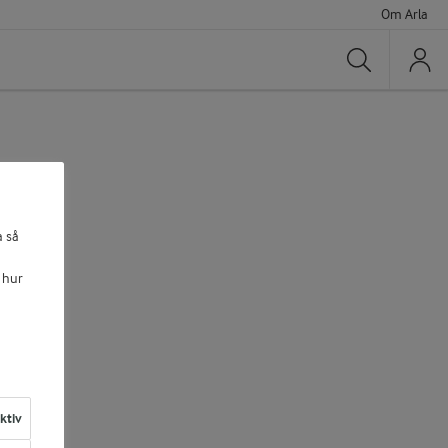
Om Arla
Sök
a så
 hur
aktiv