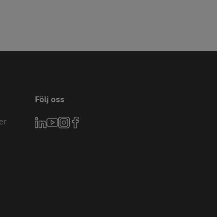
Följ oss
er
LinkedIn
YouTube
Instagram
Facebook