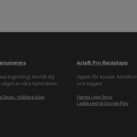
renumerera
Arla® Pro Receptapp
ssa ingenting! Anmäl dig
Appen för kockar, konditor
ll något av våra nyhetsbrev
och bagare
a Deals - hållbara klipp
Hämta i App Store
Ladda ned på Google Play