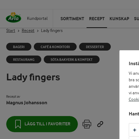
SORTIMENT
RECEPT
KUNSKAP
S
Kundportal
Start
Recept
Lady fingers
BAGERI
CAFÉ & KONDITORI
DESSERTER
RESTAURANG
SÖTA BAKVERK & KONFEKT
Inst
Lady fingers
Vi an
bra so
använ
vi an
Recept av
Cooki
Magnus Johansson
Hant
LÄGG TILL I FAVORITER