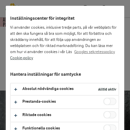
Kundportal
Sök
Inställningscenter för integritet
Vi använder cookies, inklusive tredje parts, på vår webbplats för
att den ska fungera så bra som möjligt, för att förbättra och
skräddarsy innehåll, för att följa upp användningen av
webbplatsen och för riktad marknadsföring. Du kan läsa mer
om hur vi använder cookies i vår Läs
Googles sekretesspolicy
Logga in
Cookie-policy
E-handel och självservicefunktioner:
Hantera inställningar för samtycke
LOGGA IN SOM KUND
Absolut nödvändiga cookies
Alltid aktiv
eller
Prestanda-cookies
Start
Recept
Krämiga pärlkorn med röda alger. Stekt ostronskivlin
MEDLEMSKONTO
Riktade cookies
Bli kund hos Arla
GRYN, FRÖN & NÖTTER
GRÖNSAKER & ROTFRUKTER
Funktionella cookies
RESTAURANG
SMÅRÄTTER & MELLANRÄTTER