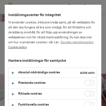
Kundportal
Sök
Inställningscenter för integritet
Vi använder cookies, inklusive tredje parts, på vår webbplats för
att den ska fungera så bra som möjligt, för att förbättra och
skräddarsy innehåll, för att följa upp användningen av
webbplatsen och för riktad marknadsföring. Du kan läsa mer
om hur vi använder cookies i vår Läs
Googles sekretesspolicy
Logga in
Cookie-policy
E-handel och självservicefunktioner:
Hantera inställningar för samtycke
LOGGA IN SOM KUND
Absolut nödvändiga cookies
Alltid aktiv
eller
Prestanda-cookies
Start
Recept
Klassisk semla
MEDLEMSKONTO
Riktade cookies
Bli kund hos Arla
BAGERI
CAFÉ & KONDITORI
DESSERTER
FIKA
MEJERI
Funktionella cookies
RESTAURANG
SKOLA & FÖRSKOLA
SÖTA BAKVERK & KONFEKT