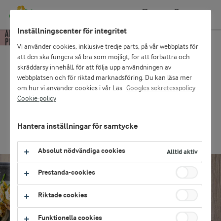
Kundportal
Sök
Inställningscenter för integritet
Vi använder cookies, inklusive tredje parts, på vår webbplats för
att den ska fungera så bra som möjligt, för att förbättra och
skräddarsy innehåll, för att följa upp användningen av
webbplatsen och för riktad marknadsföring. Du kan läsa mer
om hur vi använder cookies i vår Läs
Googles sekretesspolicy
Logga in
Cookie-policy
E-handel och självservicefunktioner:
Hantera inställningar för samtycke
LOGGA IN SOM KUND
Absolut nödvändiga cookies
Alltid aktiv
eller
Prestanda-cookies
Start
Recept
Julrulle
MEDLEMSKONTO
Riktade cookies
Bli kund hos Arla
BUFFÉ
FISK & SKALDJUR
GLUTENFRITT
Funktionella cookies
GRÖNSAKER & ROTFRUKTER
JUL
RESTAURANG