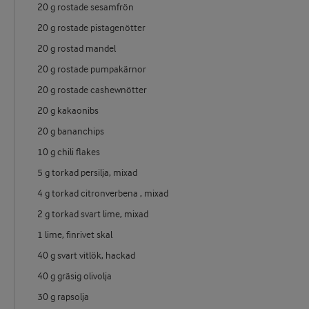
20 g rostade sesamfrön
20 g rostade pistagenötter
20 g rostad mandel
20 g rostade pumpakärnor
20 g rostade cashewnötter
20 g kakaonibs
20 g bananchips
10 g chili flakes
5 g torkad persilja, mixad
4 g torkad citronverbena , mixad
2 g torkad svart lime, mixad
1 lime, finrivet skal
40 g svart vitlök, hackad
40 g gräsig olivolja
30 g rapsolja