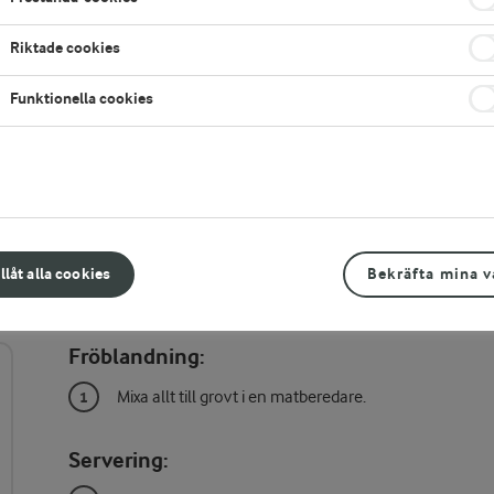
Riktade cookies
Funktionella cookies
illåt alla cookies
Bekräfta mina v
Gör så här
Fröblandning:
Mixa allt till grovt i en matberedare.
Servering: