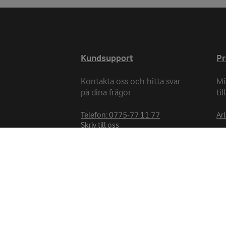
Kundsupport
P
Kontakta oss och hitta svar
Mi
på dina frågor
ti
Telefon: 0775-77 11 77
Arl
Skriv till oss
Arla Foods AB
PO BOX 4083
169 04 Solna