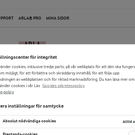
UPPORT
ARLA® PRO
MINA SIDOR
ällningscenter för integritet
vänder cookies, inklusive tredje parts, på vår webbplats för att den ska funger
m möjligt, för att förbättra och skräddarsy innehåll, för att följa upp
dningen av webbplatsen och för riktad marknadsföring. Du kan läsa mer om
vänder cookies i vår Läs
Googles sekretesspolicy
e-policy
era inställningar för samtycke
Absolut nödvändiga cookies
Alltid 
Prestanda-cookies