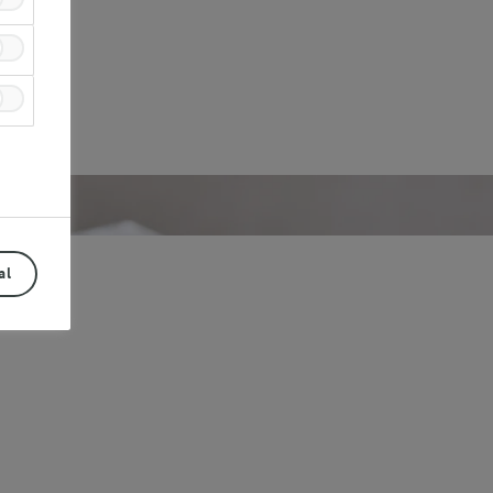
al
Prev
Next