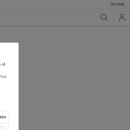
Om Arla
Sök
a så
 hur
aktiv