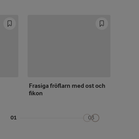
Frasiga fröflarn med ost och
Svartv
fikon
01
03