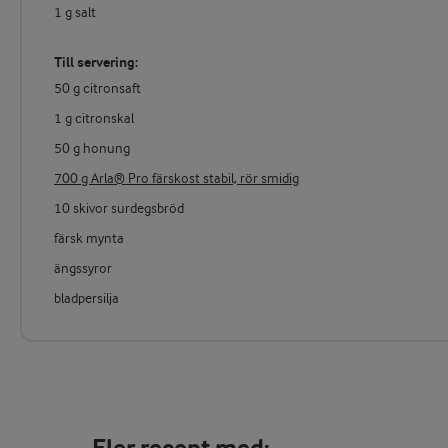
1 g salt
Till servering:
50 g citronsaft
1 g citronskal
50 g honung
700 g Arla® Pro färskost stabil, rör smidig
10 skivor surdegsbröd
färsk mynta
ängssyror
bladpersilja
Fler recept med: