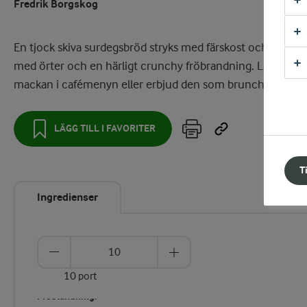
Fredrik Borgskog
En tjock skiva surdegsbröd stryks med färskost och toppas
med örter och en härligt crunchy fröbrandning. Lägg in
mackan i cafémenyn eller erbjud den som brunchrätt.
LÄGG TILL I FAVORITER
T
Ingredienser
10 port
Fröblandning: