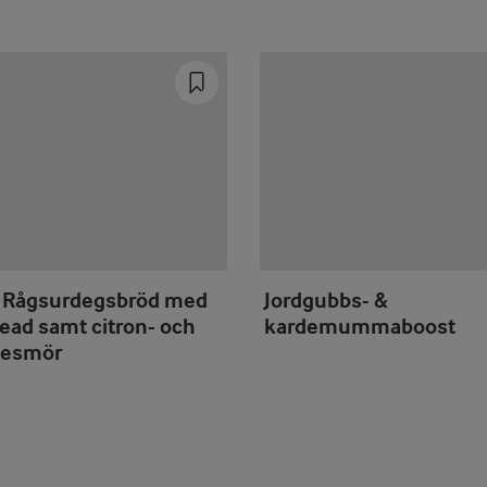
 Rågsurdegsbröd med
Jordgubbs- &
ead samt citron- och
kardemummaboost
ljesmör
Prev
Next