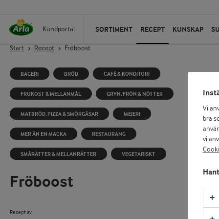
SORTIMENT
RECEPT
KUNSKAP
S
Kundportal
Start
Recept
Fröboost
BAGERI
BRÖD
CAFÉ & KONDITORI
Inst
FRUKOST & MELLANMÅL
GRYN, FRÖN & NÖTTER
Vi an
MATBRÖD, PIZZA & SMÖRGÅSAR
MEJERI
bra so
använ
MER ÄN EN MACKA
RESTAURANG
vi an
Cooki
SMÅRÄTTER & MELLANRÄTTER
VEGETARISKT
Hant
Fröboost
Recept av