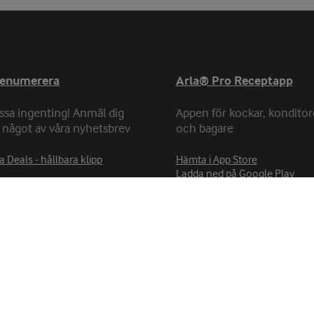
renumerera
Arla® Pro Receptapp
ssa ingenting! Anmäl dig
Appen för kockar, konditor
ll något av våra nyhetsbrev
och bagare
a Deals - hållbara klipp
Hämta i App Store
Ladda ned på Google Play
Cookie-policy
Integritetspolicy
Bli kund hos oss
Cookie-inställningar