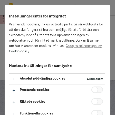
Kundportal
Sök
Inställningscenter för integritet
Vi använder cookies, inklusive tredje parts, på vår webbplats för
att den ska fungera så bra som möjligt, för att förbättra och
skräddarsy innehåll, för att följa upp användningen av
webbplatsen och för riktad marknadsföring. Du kan läsa mer
om hur vi använder cookies i vår Läs
Googles sekretesspolicy
Logga in
Cookie-policy
E-handel och självservicefunktioner:
Hantera inställningar för samtycke
LOGGA IN SOM KUND
Absolut nödvändiga cookies
Alltid aktiv
eller
Prestanda-cookies
Start
Recept
French toast med äpple och calvados
MEDLEMSKONTO
Riktade cookies
Bli kund hos Arla
BRÖD
CAFÉ & KONDITORI
DESSERTER
KOCKDESSERTER
Funktionella cookies
RESTAURANG
VEGETARISKT
ÅRETS KOCK
ÄGG