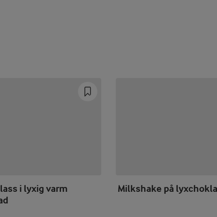
ass i lyxig varm
Milkshake på lyxchokl
ad