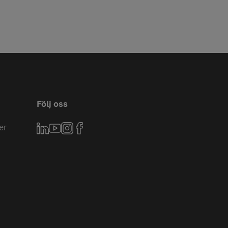
Följ oss
er
LinkedIn
YouTube
Instagram
Facebook