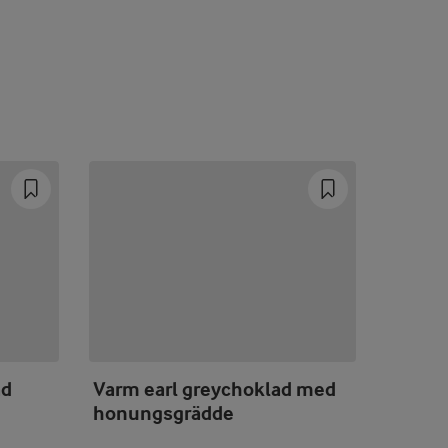
ad
Varm earl greychoklad med
Milks
honungsgrädde
passio