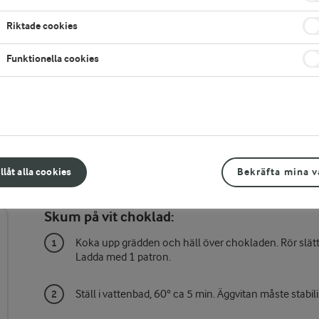
Riktade cookies
Funktionella cookies
illåt alla cookies
Bekräfta mina v
Gör så här
Skum på vit choklad:
Koka upp grädden och häll över chokladen. Rör slätt oc
Ladda med 1 patron.
Ställ i vattenbad, 60° ca 5 min. Äggvitan måste stabi