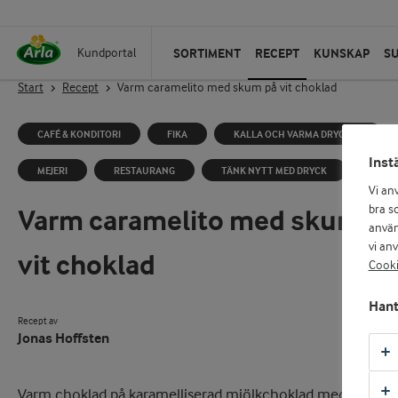
SORTIMENT
RECEPT
KUNSKAP
S
Kundportal
Start
Recept
Varm caramelito med skum på vit choklad
CAFÉ & KONDITORI
FIKA
KALLA OCH VARMA DRYCKER
Inst
MEJERI
RESTAURANG
TÄNK NYTT MED DRYCK
Vi an
bra so
Varm caramelito med skum på
använ
vi an
vit choklad
Cooki
Hant
Recept av
Jonas Hoffsten
Varm choklad på karamelliserad mjölkchoklad med lyxig