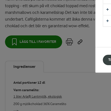
topping - ett skum på vit choklad toppad med rostade
marshmallows och karamellsirap Det kan inte bli annat än
underbart. Cafégästerna kommer att äska denna varma
choklad och det blir en garanterad wow-effekt.
LÄGG TILL I FAVORITER
T
Ingredienser
Antal portioner 12 dl
Varm caramelito:
1 liter Arla® Lantmjölk, ekologisk
200 g mjölkchoklad 36% Caramelito