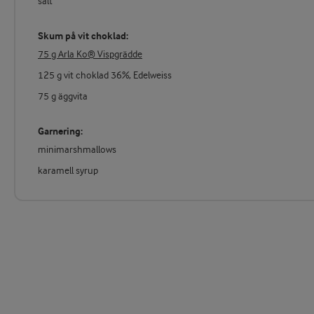
salt
Skum på vit choklad:
75 g Arla Ko® Vispgrädde
125 g vit choklad 36%, Edelweiss
75 g äggvita
Garnering:
minimarshmallows
karamell syrup