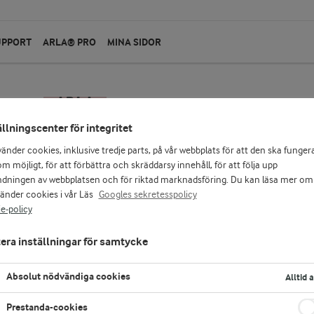
UPPORT
ARLA® PRO
MINA SIDOR
ällningscenter för integritet
vänder cookies, inklusive tredje parts, på vår webbplats för att den ska funger
m möjligt, för att förbättra och skräddarsy innehåll, för att följa upp
dningen av webbplatsen och för riktad marknadsföring. Du kan läsa mer om
vänder cookies i vår Läs
Googles sekretesspolicy
e-policy
era inställningar för samtycke
Absolut nödvändiga cookies
Alltid 
Prestanda-cookies