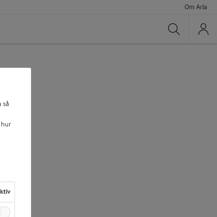
Om Arla
Sök
a så
 hur
aktiv