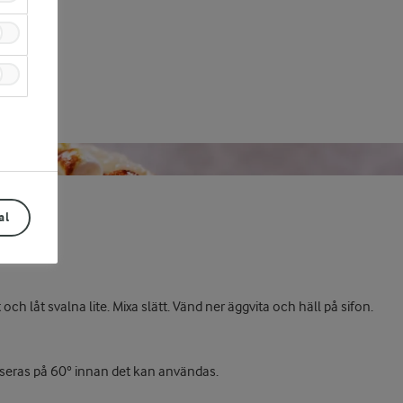
al
h låt svalna lite. Mixa slätt. Vänd ner äggvita och häll på sifon.
liseras på 60° innan det kan användas.
Prev
Next