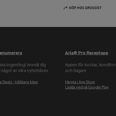
KÖP HOS GROSSIST
renumerera
Arla® Pro Receptapp
ssa ingenting! Anmäl dig
Appen för kockar, konditor
ll något av våra nyhetsbrev
och bagare
a Deals - hållbara klipp
Hämta i App Store
Ladda ned på Google Play