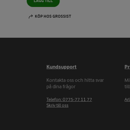
LÄGG TILL
KÖP HOS GROSSIST
Kundsupport
P
Kontakta oss och hitta svar
Mi
på dina frågor
ti
Telefon: 0775-77 11 77
Arl
Skriv till oss