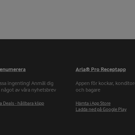
renumerera
Arla® Pro Receptapp
ssa ingenting! Anmäl dig
Appen för kockar, konditor
ll något av våra nyhetsbrev
och bagare
a Deals - hållbara klipp
Hämta i App Store
Ladda ned på Google Play