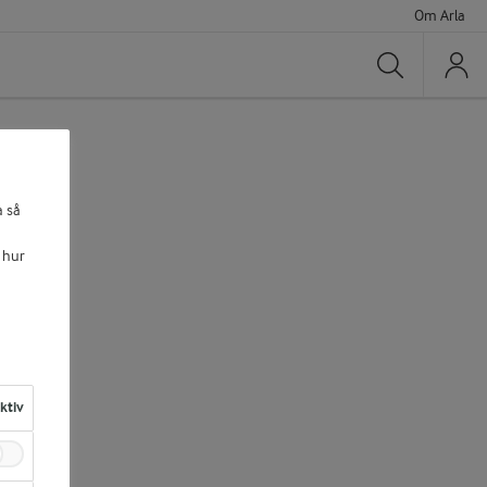
Om Arla
Sök
a så
 hur
aktiv