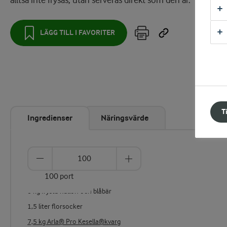
alltså inte frysas, utan serveras direkt som den är.
LÄGG TILL I FAVORITER
T
Ingredienser
Näringsvärde
100 port
6 kg frysta hallon och blåbär
1,5 liter florsocker
7,5 kg Arla® Pro Kesella®kvarg