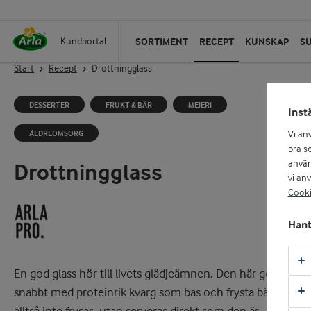
SORTIMENT
RECEPT
KUNSKAP
S
Kundportal
Start
Recept
Drottningglass
DESSERTER
FRUKT & BÄR
MEJERI
Inst
ÄLDREOMSORG
Vi an
bra so
använ
Drottningglass
vi an
Cooki
Hant
En god glass hör till livets glädjeämnen. Den här gör du
snabbt med proteinrik kvarg som bas och frysta bär. Den s