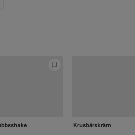
ubbsshake
Krusbärskräm