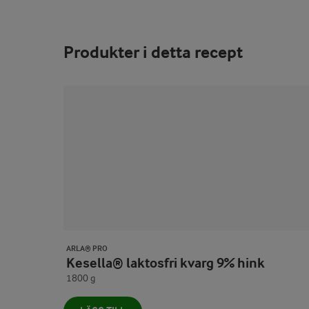
Produkter i detta recept
ARLA® PRO
Kesella® laktosfri kvarg 9% hink
1800 g