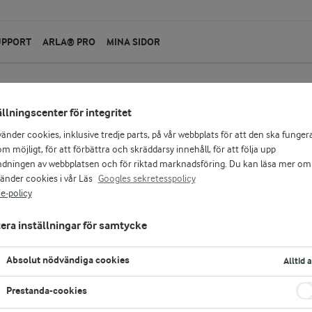
UPPORT
ARLA® PRO
MINA SIDOR
ällningscenter för integritet
vänder cookies, inklusive tredje parts, på vår webbplats för att den ska funger
m möjligt, för att förbättra och skräddarsy innehåll, för att följa upp
dningen av webbplatsen och för riktad marknadsföring. Du kan läsa mer om
vänder cookies i vår Läs
Googles sekretesspolicy
e-policy
era inställningar för samtycke
Absolut nödvändiga cookies
Alltid 
Prestanda-cookies
ka