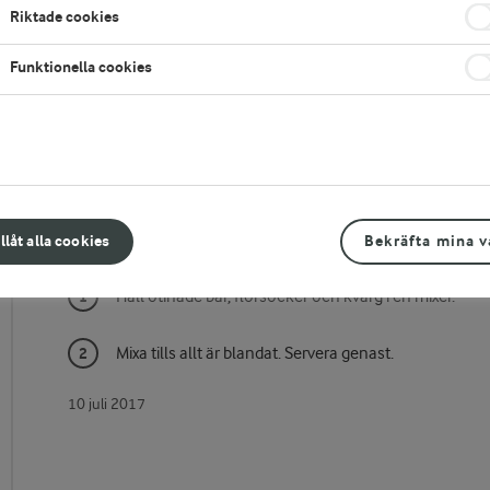
Riktade cookies
Funktionella cookies
Gör så här
illåt alla cookies
Bekräfta mina v
Häll otinade bär, florsocker och kvarg i en mixer.
Mixa tills allt är blandat. Servera genast.
10 juli 2017