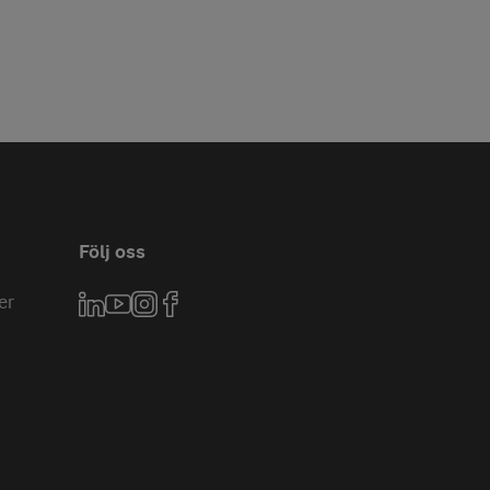
Följ oss
er
LinkedIn
YouTube
Instagram
Facebook