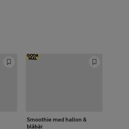
Smoothie med hallon &
Svarta
blåbär
och fr