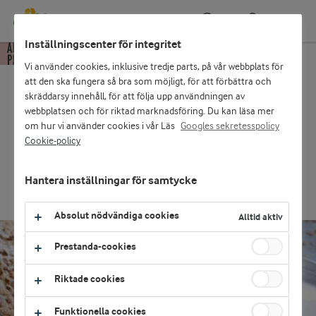
Kundportal
Sök
Inställningscenter för integritet
Vi använder cookies, inklusive tredje parts, på vår webbplats för
att den ska fungera så bra som möjligt, för att förbättra och
skräddarsy innehåll, för att följa upp användningen av
webbplatsen och för riktad marknadsföring. Du kan läsa mer
om hur vi använder cookies i vår Läs
Googles sekretesspolicy
Logga in
Cookie-policy
E-handel och självservicefunktioner:
Hantera inställningar för samtycke
LOGGA IN SOM KUND
Absolut nödvändiga cookies
Alltid aktiv
eller
Prestanda-cookies
Start
Recept
Dillknäckebröd
MEDLEMSKONTO
Riktade cookies
Bli kund hos Arla
BAGERI
CAFÉ & KONDITORI
MATBRÖD, PIZZA & SMÖRGÅSAR
Funktionella cookies