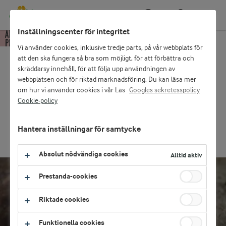
Kundportal
Sök
Inställningscenter för integritet
Vi använder cookies, inklusive tredje parts, på vår webbplats för
att den ska fungera så bra som möjligt, för att förbättra och
skräddarsy innehåll, för att följa upp användningen av
webbplatsen och för riktad marknadsföring. Du kan läsa mer
om hur vi använder cookies i vår Läs
Googles sekretesspolicy
Logga in
Cookie-policy
E-handel och självservicefunktioner:
Hantera inställningar för samtycke
LOGGA IN SOM KUND
Absolut nödvändiga cookies
Alltid aktiv
eller
Prestanda-cookies
Start
Recept
Browniebottnar
MEDLEMSKONTO
Riktade cookies
Bli kund hos Arla
BAGERI
CAFÉ & KONDITORI
DESSERTER
Funktionella cookies
SÖTA BAKVERK & KONFEKT
ÄGG