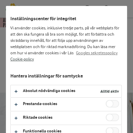
Kundportal
Sök
Inställningscenter för integritet
Vi använder cookies, inklusive tredje parts, på vår webbplats för
att den ska fungera så bra som möjligt, för att förbättra och
skräddarsy innehåll, för att följa upp användningen av
webbplatsen och för riktad marknadsföring. Du kan läsa mer
om hur vi använder cookies i vår Läs
Googles sekretesspolicy
Logga in
Cookie-policy
E-handel och självservicefunktioner:
Hantera inställningar för samtycke
LOGGA IN SOM KUND
Absolut nödvändiga cookies
Alltid aktiv
eller
Prestanda-cookies
Start
Recept
Bloody Mary-crumbs
MEDLEMSKONTO
Riktade cookies
Bli kund hos Arla
MATBRÖD, PIZZA & SMÖRGÅSAR
RESTAURANG
TILLBEHÖR
Funktionella cookies