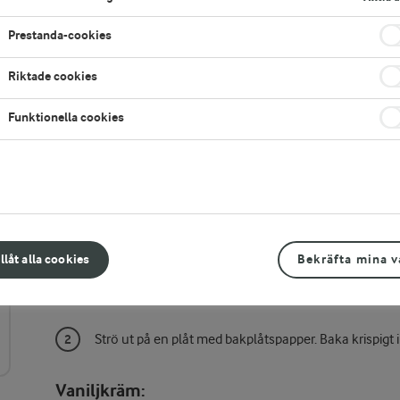
å
Prestanda-cookies
Riktade cookies
Funktionella cookies
Gör så här
Chokladbollsfras:
illåt alla cookies
Bekräfta mina v
Blanda alla ingredienser till en smulig deg.
Strö ut på en plåt med bakplåtspapper. Baka krispigt
Vaniljkräm: