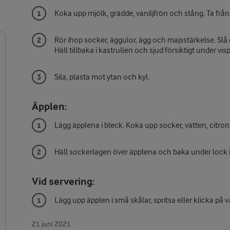
Koka upp mjölk, grädde, vaniljfrön och stång. Ta frå
Rör ihop socker, äggulor, ägg och majsstärkelse. S
Häll tillbaka i kastrullen och sjud försiktigt under vis
Sila, plasta mot ytan och kyl.
Äpplen:
Lägg äpplena i bleck. Koka upp socker, vatten, citrons
Häll sockerlagen över äpplena och baka under lock i 
Vid servering:
Lägg upp äpplen i små skålar, spritsa eller klicka p
21 juni 2021