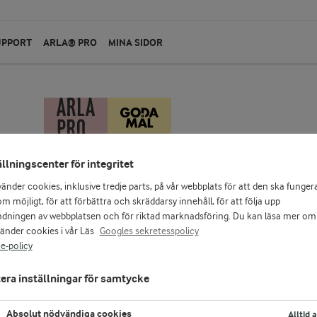
UPPORT
ARLA® PRO
MINA SIDOR
ällningscenter för integritet
vänder cookies, inklusive tredje parts, på vår webbplats för att den ska funger
m möjligt, för att förbättra och skräddarsy innehåll, för att följa upp
dningen av webbplatsen och för riktad marknadsföring. Du kan läsa mer om
vänder cookies i vår Läs
Googles sekretesspolicy
e-policy
era inställningar för samtycke
Absolut nödvändiga cookies
Alltid 