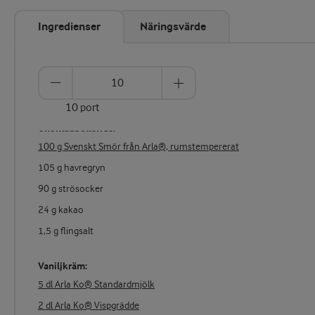
Ingredienser
Näringsvärde
10 port
Chokladbollsfras:
100 g Svenskt Smör från Arla®, rumstempererat
105 g havregryn
90 g strösocker
24 g kakao
1,5 g flingsalt
Vaniljkräm:
5 dl Arla Ko® Standardmjölk
2 dl Arla Ko® Vispgrädde