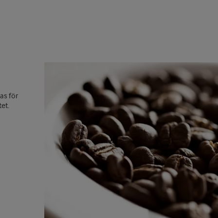
as för
tet.