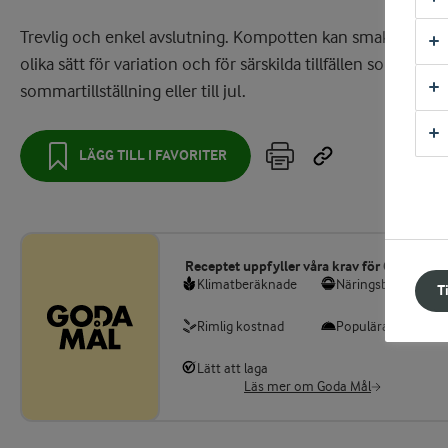
Trevlig och enkel avslutning. Kompotten kan smaksättas p
olika sätt för variation och för särskilda tillfällen som
sommartillställning eller till jul.
LÄGG TILL I FAVORITER
Receptet uppfyller våra krav för Goda Mål
Klimatberäknade
Näringsberäknade
T
Rimlig kostnad
Populära smaker
Lätt att laga
Läs mer om Goda Mål