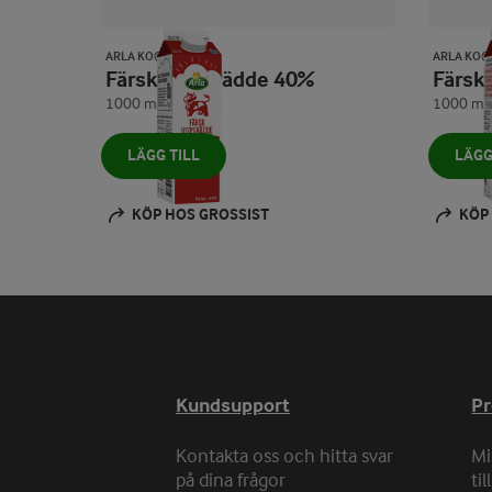
ARLA KO®
ARLA KO®
Färsk vispgrädde 40%
Färs
1000 ml
1000 ml
LÄGG TILL
LÄGG
KÖP HOS GROSSIST
KÖP
Kundsupport
P
Kontakta oss och hitta svar
Mi
på dina frågor
ti