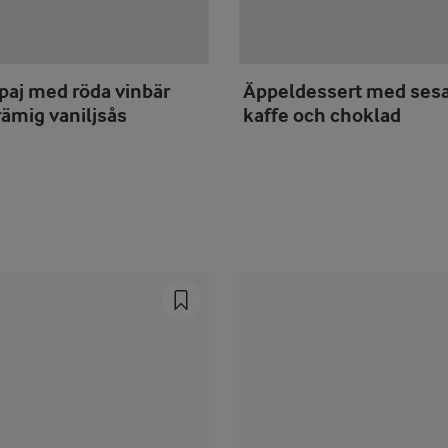
paj med röda vinbär
Äppeldessert med ses
ämig vaniljsås
kaffe och choklad
Prev
Next