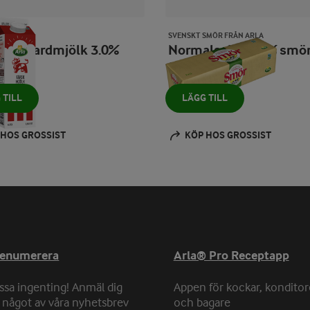
SVENSKT SMÖR FRÅN ARLA
k standardmjölk 3.0%
Normalsaltat 82% smö
1000 g
 TILL
LÄGG TILL
 HOS GROSSIST
KÖP HOS GROSSIST
renumerera
Arla® Pro Receptapp
ssa ingenting! Anmäl dig
Appen för kockar, konditor
ll något av våra nyhetsbrev
och bagare