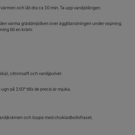
n värmen och låt dra ca 10 min. Ta upp vaniljstången.
lå den varma gräddmjölken över äggblandningen under vispning.
pning till en kräm.
kal, citronsaft och vaniljpulver.
ugn på 150° tills de precis är mjuka.
å vaniljkrämen och toppa med chokladbollsfraset.