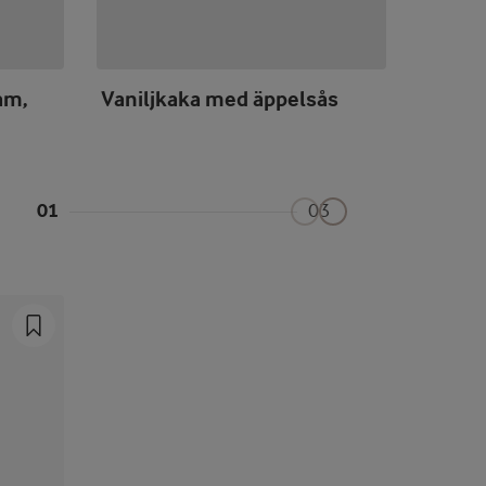
am,
Vaniljkaka med äppelsås
Chokla
01
03