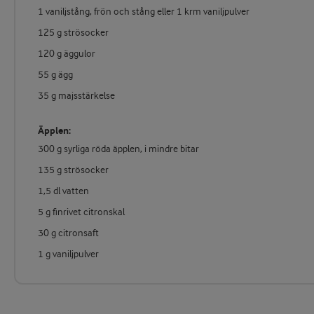
1 vaniljstång, frön och stång eller 1 krm vaniljpulver
125 g strösocker
120 g äggulor
55 g ägg
35 g majsstärkelse
Äpplen:
300 g syrliga röda äpplen, i mindre bitar
135 g strösocker
1,5 dl vatten
5 g finrivet citronskal
30 g citronsaft
1 g vaniljpulver