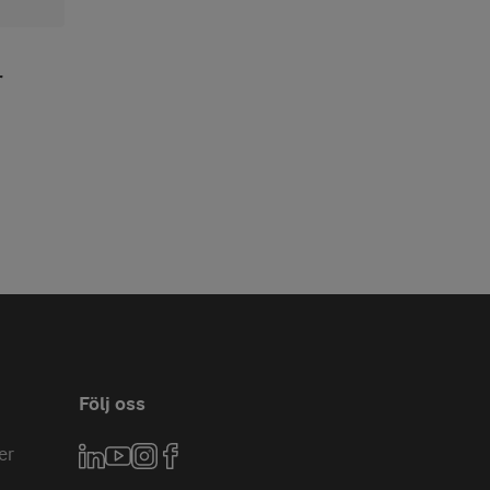
r
Följ oss
er
LinkedIn
YouTube
Instagram
Facebook