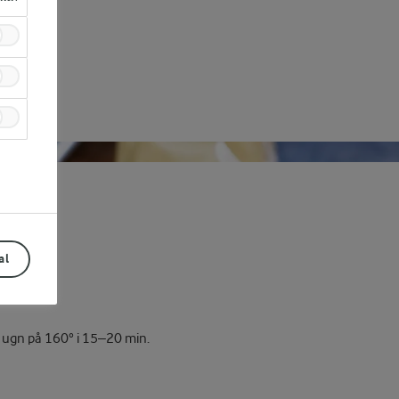
al
 i ugn på 160° i 15–20 min.
Prev
Next