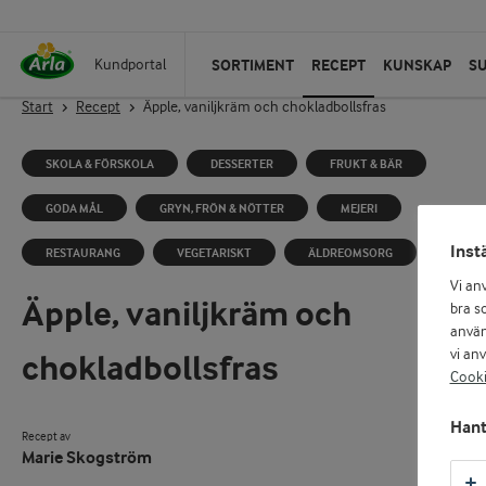
SORTIMENT
RECEPT
KUNSKAP
S
Kundportal
Start
Recept
Äpple, vaniljkräm och chokladbollsfras
SKOLA & FÖRSKOLA
DESSERTER
FRUKT & BÄR
GODA MÅL
GRYN, FRÖN & NÖTTER
MEJERI
Inst
RESTAURANG
VEGETARISKT
ÄLDREOMSORG
Vi an
Äpple, vaniljkräm och
bra so
använ
vi an
chokladbollsfras
Cooki
Hant
Recept av
Marie Skogström