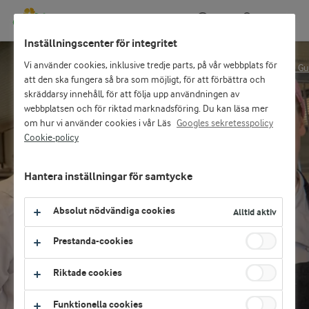
Kundportal
Sök
Inställningscenter för integritet
Vi använder cookies, inklusive tredje parts, på vår webbplats för
Start
Support
Evenemang & sponsorskap
Arla Guldko
Arla G
att den ska fungera så bra som möjligt, för att förbättra och
skräddarsy innehåll, för att följa upp användningen av
webbplatsen och för riktad marknadsföring. Du kan läsa mer
om hur vi använder cookies i vår Läs
Googles sekretesspolicy
Logga in
Intervju med
Cookie-policy
E-handel och självservicefunktioner:
vinnaren av Bästa
Hantera inställningar för samtycke
Matgläjdeförskola
LOGGA IN SOM KUND
Absolut nödvändiga cookies
Alltid aktiv
eller
2021
Prestanda-cookies
MEDLEMSKONTO
Riktade cookies
Bli kund hos Arla
Intervju med Frida Angvar, kock på
Ljunggårdens naturskola i Ängelholm och
Funktionella cookies