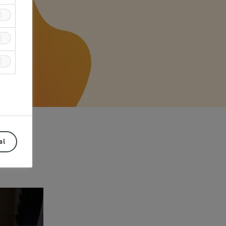
al
Prev
Next