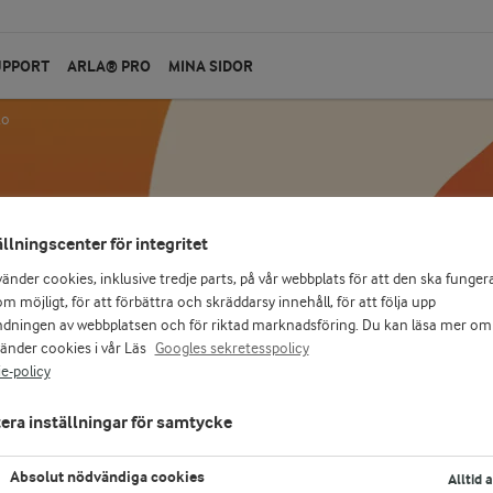
UPPORT
ARLA® PRO
MINA SIDOR
ko
ällningscenter för integritet
vänder cookies, inklusive tredje parts, på vår webbplats för att den ska funger
m möjligt, för att förbättra och skräddarsy innehåll, för att följa upp
dningen av webbplatsen och för riktad marknadsföring. Du kan läsa mer om
vänder cookies i vår Läs
Googles sekretesspolicy
e-policy
ts för att driva
fentliga kök som
era inställningar för samtycke
 inspirerar andra i
Absolut nödvändiga cookies
Alltid 