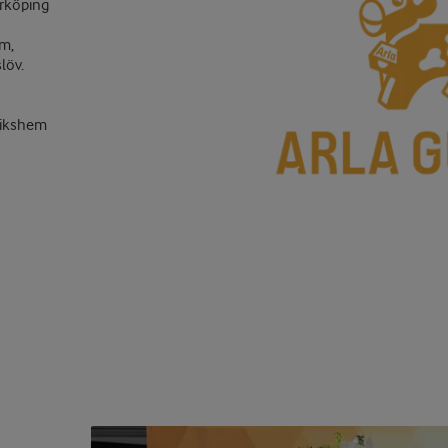
erköping
lm,
löv.
nikshem