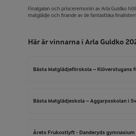
Finalgalan och prisceremonin av Arla Guldko höll
matglädje och firande av de fantastiska finalister
Här är vinnarna i Arla Guldko 2
Bästa Matglädjeförskola – Klöverstugans f
Bästa Matglädjeskola – Aggarpsskolan i S
Årets Frukostlyft - Danderyds gymnasium