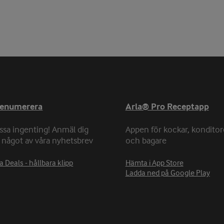
renumerera
Arla® Pro Receptapp
ssa ingenting! Anmäl dig
Appen för kockar, konditor
ll något av våra nyhetsbrev
och bagare
a Deals - hållbara klipp
Hämta i App Store
Ladda ned på Google Play