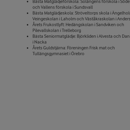
Bästa Matglädjeförskola: Solängens förskola i Söd
och Vallens förskola i Sundsvall
Bästa Matglädjeskola: Ströveltorps skola i Ängelho
Veingeskolan i Laholm och Väståkraskolan i Anders
Årets Frukostlyft: Hedängskolan i Sandviken och
Pilevallskolan i Trelleborg
Bästa Seniormatglädje: Björkliden i Alvesta och Da
i Nacka
Årets Guldstjärna: Föreningen Frisk mat och
Tullängsgymnasiet i Örebro