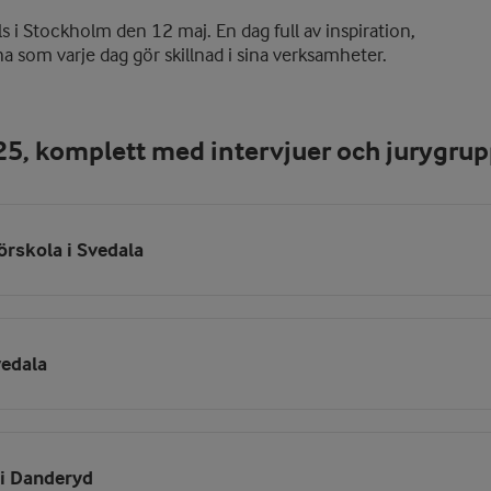
s i Stockholm den 12 maj. En dag full av inspiration,
na som varje dag gör skillnad i sina verksamheter.
025, komplett med intervjuer och jurygru
örskola i Svedala
vedala
 i Danderyd