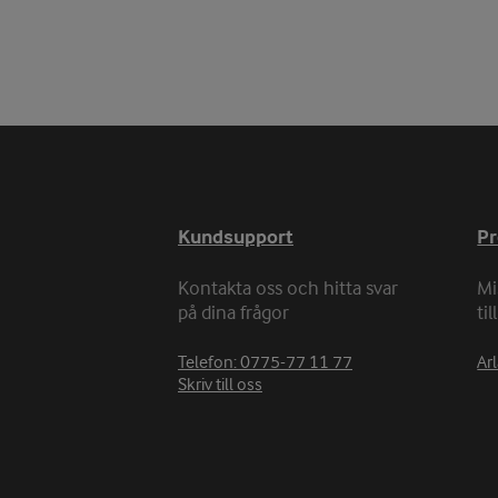
Kundsupport
P
Kontakta oss och hitta svar
Mi
på dina frågor
ti
Telefon: 0775-77 11 77
Arl
Skriv till oss