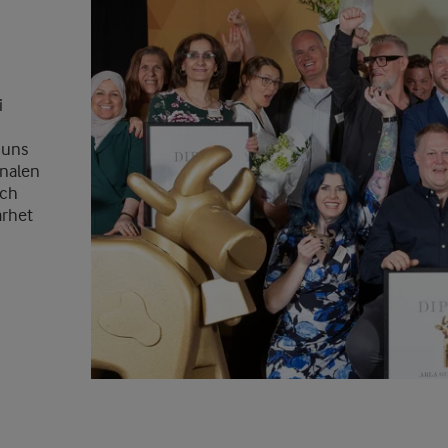
i
muns
inalen
och
arhet
Prev
Next