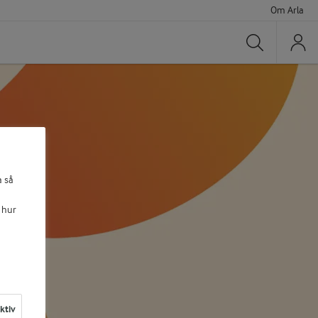
Om Arla
Sök
a så
 hur
aktiv