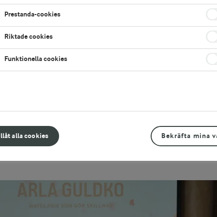
Prestanda-cookies
Riktade cookies
Funktionella cookies
Guldko 2025
illåt alla cookies
Bekräfta mina v