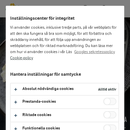
Kundportal
Sök
Inställningscenter för integritet
Vi använder cookies, inklusive tredje parts, på vår webbplats för
Start
Sortiment
Produktkunskap
Kittost
att den ska fungera så bra som möjligt, för att förbättra och
skräddarsy innehåll, för att följa upp användningen av
webbplatsen och för riktad marknadsföring. Du kan läsa mer
om hur vi använder cookies i vår Läs
Googles sekretesspolicy
Logga in
Kittost i proffsköket
Cookie-policy
E-handel och självservicefunktioner:
– smak, hantering
Hantera inställningar för samtycke
och servering
LOGGA IN SOM KUND
Absolut nödvändiga cookies
Alltid aktiv
eller
Prestanda-cookies
MEDLEMSKONTO
Riktade cookies
Bli kund hos Arla
Funktionella cookies