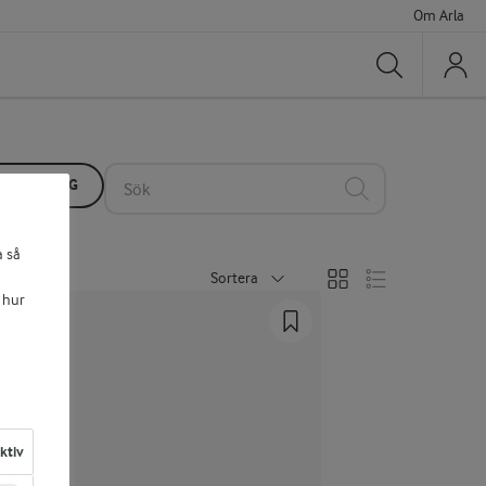
Om Arla
Sök
KTKATALOG
Sök
a så
Sortera
 hur
aktiv