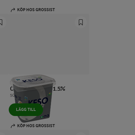
KÖP HOS GROSSIST
KESO®
Cottage cheese 1.5%
500 g
LÄGG TILL
KÖP HOS GROSSIST