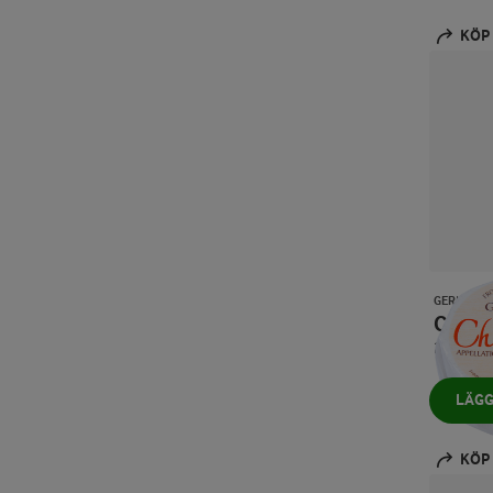
Frico
(4)
KÖP
Germain
(3)
Gillot
(1)
God Morgon®
(27)
Gran Valle de Montecelo
(1)
JO®
(3)
GERMAIN
Chao
KESO®
(19)
250 g
Kelda®
(18)
LÄGG
Klöver®
(6)
KÖP
Kvibille®
(18)