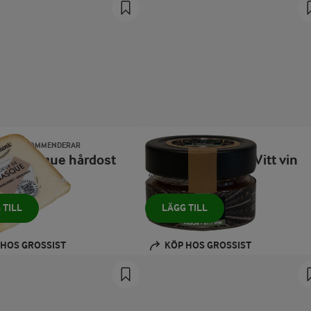
ENS® REKOMMENDERAR
EMMI
r de Basque hårdost
Chutney Päron & Vitt vin
40 ml
 TILL
LÄGG TILL
 HOS GROSSIST
KÖP HOS GROSSIST