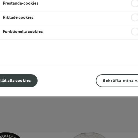
Prestanda-cookies
O
ARLA® PRO
Riktade cookies
ost naturell stabil 25%
Ekologisk färskost 25%
1500 g
Funktionella cookies
 TILL
LÄGG TILL
 HOS GROSSIST
KÖP HOS GROSSIST
illåt alla cookies
Bekräfta mina v