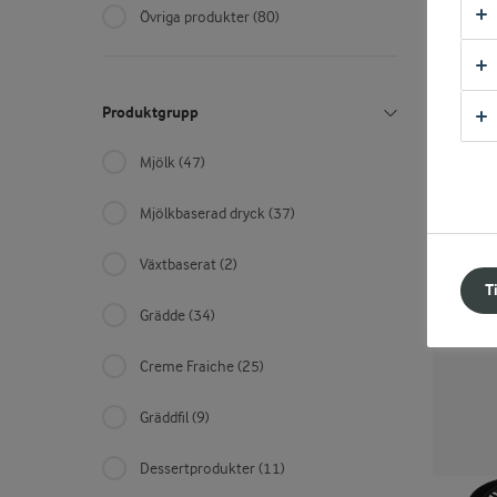
Övriga produkter
(80)
ARLA® PR
Färsk
1800 g
Produktgrupp
Mjölk
(47)
LÄGG
Mjölkbaserad dryck
(37)
KÖP
Växtbaserat
(2)
T
Grädde
(34)
Creme Fraiche
(25)
Gräddfil
(9)
Dessertprodukter
(11)