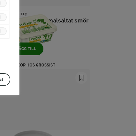
BREGOTT®
Ekologisk Normalsaltat smör
& raps
500 g
LÄGG TILL
KÖP HOS GROSSIST
al
Prev
Next