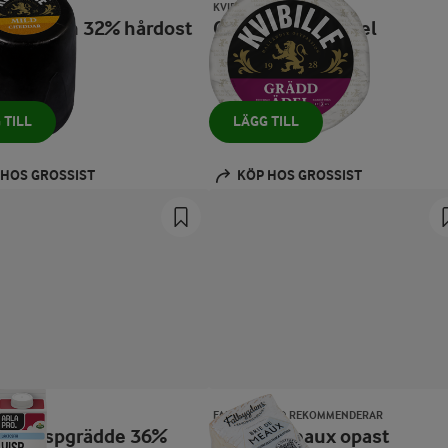
KVIBILLE®
dar 6 mån 32% hårdost
Gräddädel 36% hel
blåmögelost
1500 g
 TILL
LÄGG TILL
 HOS GROSSIST
KÖP HOS GROSSIST
O
FALBYGDENS® REKOMMENDERAR
osfri vispgrädde 36%
Brie de Meaux opast