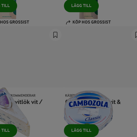
 TILL
LÄGG TILL
 HOS GROSSIST
KÖP HOS GROSSIST
ENS® REKOMMENDERAR
KÄSEREI CHAMPIGNON
Cambozola 42% vit &
gelost
blåmögelost
2220 g
 TILL
LÄGG TILL