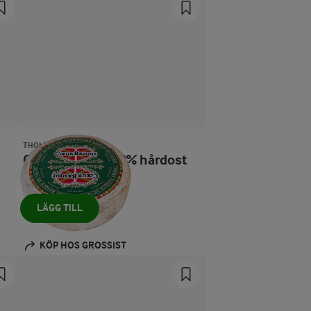
THOMAS EXPORT
Coeur Basque 29% hårdost
3900 g
LÄGG TILL
KÖP HOS GROSSIST