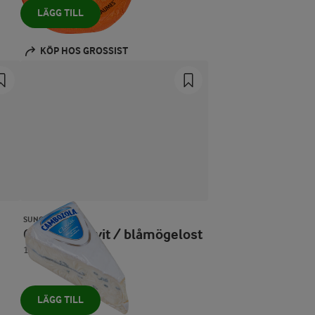
LÄGG TILL
KÖP HOS GROSSIST
SUNCO
Cambozola vit / blåmögelost
185 g
LÄGG TILL