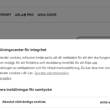
UPPORT
ARLA® PRO
MINA SIDOR
SKAPA PRODU
ällningscenter för integritet
vänder cookies, inklusive tredje parts, på vår webbplats för att den ska funger
m möjligt, för att förbättra och skräddarsy innehåll, för att följa upp
produkter
dningen av webbplatsen och för riktad marknadsföring. Du kan läsa mer om
vänder cookies i vår Läs
Googles sekretesspolicy
e-policy
era inställningar för samtycke
Absolut nödvändiga cookies
Alltid 