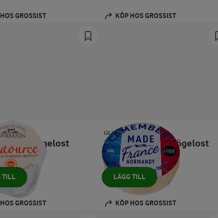
 HOS GROSSIST
KÖP HOS GROSSIST
GILLOT
urce vitmögelost
Camembert vitmögelost
250 g
 TILL
LÄGG TILL
 HOS GROSSIST
KÖP HOS GROSSIST