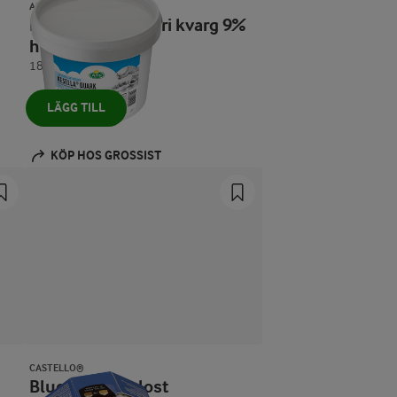
ARLA® PRO
Kesella® laktosfri kvarg 9%
hink
1800 g
LÄGG TILL
KÖP HOS GROSSIST
CASTELLO®
Blue blåmögelost