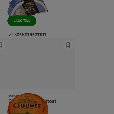
150 g
LÄGG TILL
KÖP HOS GROSSIST
BONGRAIN
Chaumes 25% kittost
2000 g