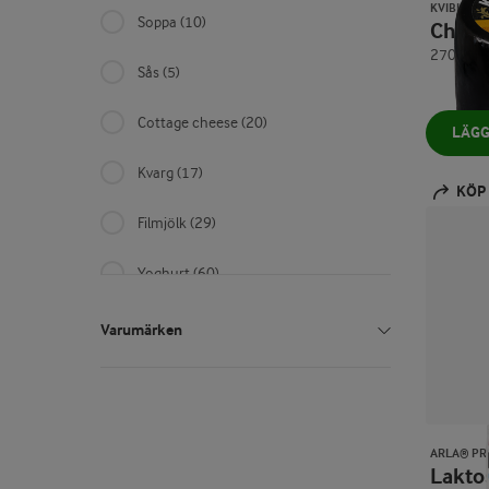
KVIBILLE®
Soppa
(10)
Ched
2700 g
Sås
(5)
Cottage cheese
(20)
LÄGG
Kvarg
(17)
KÖP
Filmjölk
(29)
Yoghurt
(60)
Drickyoghurt
(13)
Varumärken
Drickkvarg
(4)
Apetina®
(12)
Juice
(6)
Arla JÖRĐ®
(1)
ARLA® PR
Lakt
Fruktdryck
(57)
Arla Ko®
(90)