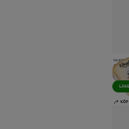
Lincet
(1)
Lätt & Lagom®
(3)
Papillon
(2)
Red Label®
(8)
FALBYGD
Rians
(1)
Coeu
150 g
Riches Monts
(1)
LÄGG
Sagolika®
(2)
Saint Benoit
(3)
KÖP
Starbucks®
(16)
Svenskt Smör från Arla
(12)