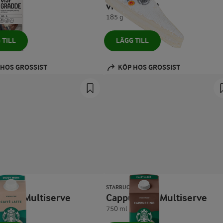
vitmögelost
185 g
 TILL
LÄGG TILL
 HOS GROSSIST
KÖP HOS GROSSIST
KS®
STARBUCKS®
 Latte Multiserve
Cappuccino Multiserve
750 ml