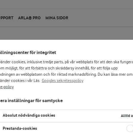
UPPORT
ARLA® PRO
MINA SIDOR
ällningscenter för integritet
Yoggi®
vänder cookies, inklusive tredje parts, på vår webbplats för att den ska funger
Mini yoghurt Samoa
m möjligt, för att förbättra och skräddarsy innehåll, för att följa upp
dningen av webbplatsen och för riktad marknadsföring. Du kan läsa mer om
vänder cookies i vår Läs
Googles sekretesspolicy
1000 g
e-policy
Välj fruktyoghurten Yoggi mini utan tillsatt so
Arla Yoggi® Mini Samoa är lyxigt krämig med 
era inställningar för samtycke
passionsfrukt.
Absolut nödvändiga cookies
Alltid 
LOGGA IN FÖR ATT HANDLA
K
Prestanda-cookies