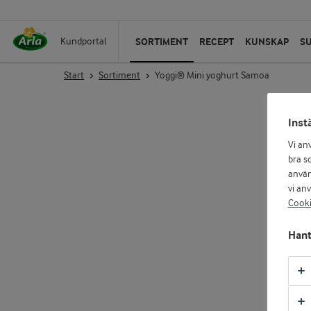
SORTIMENT
RECEPT
KUNSKAP
S
Kundportal
Start
Sortiment
Yoggi® Mini yoghurt Samoa
Inst
Vi an
bra so
använ
vi an
Cooki
Hant