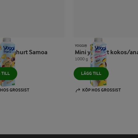
YOGGI®
inal yoghurt Samoa
Mini yoghurt kokos/a
1000 g
 TILL
LÄGG TILL
 HOS GROSSIST
KÖP HOS GROSSIST
Prev
Next