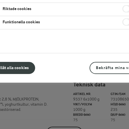
Vill du köpa den här produkten?
Läs mer här
Riktade cookies
LÄGG TILL I FAVORITER
Funktionella cookies
illåt alla cookies
Bekräfta mina v
Teknisk data
ARTIKEL NR.
GTIN/EAN
kt 2,8 %, MJÖLKPROTEIN,
9337 6x1000 g
73108650
), yoghurtkultur, vitamin D.
VIKT/VOLYM
HÖJD (MM)
pastöriserad.
1000 g
235
BREDD (MM)
DJUP (MM)
75
75