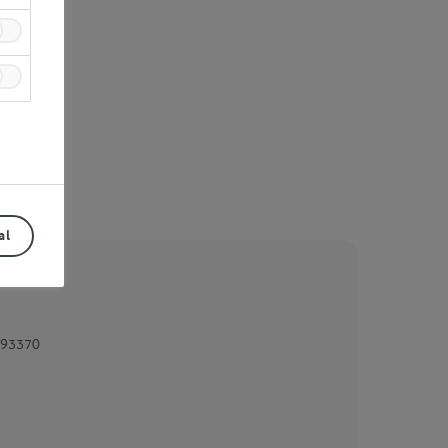
al
93370
Prev
Next