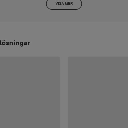
VISA MER
Näringsdeklaration
PER 100 G/ML
energi 157 kJ / 37 kcal fett 0,1 g
sockerarter 4,2 g protein 3,7 g s
lösningar
Tryck vid perforeringen och vrid
resten som papper.