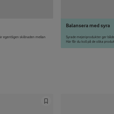
Balansera med syra
d är egentligen skillnaden mellan
Syrade mejeriprodukter ger både
Här får du koll på de olika produk
Prev
Next