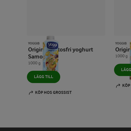
YOGGI®
YOGGI®
Original laktosfri yoghurt
Orig
Samoa
1000 g
1000 g
LÄGG
LÄGG TILL
KÖP
KÖP HOS GROSSIST