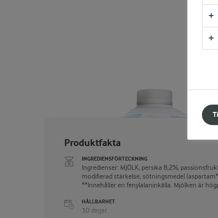
T
Produktfakta
INGREDIENSFÖRTECKNING
Ingredienser: MJÖLK, persika 8,2%, passionsfru
modifierad stärkelse, sötningsmedel (aspartam**
**Innehåller en fenylalaninkälla. Mjölken är hög
HÅLLBARHET
30 dagar.