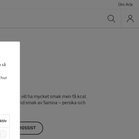
Om Arla
Sök
a så
 hur
cker när du vill ha mycket smak men få kcal.
mild och rund smak av Samoa – persika och
aktiv
ÖP HOS GROSSIST