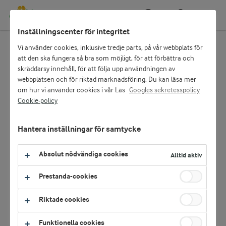
Kundportal
Sök
Inställningscenter för integritet
Vi använder cookies, inklusive tredje parts, på vår webbplats för
Start
Sortiment
Wästgöta Kloster® Munkens Röda ost
att den ska fungera så bra som möjligt, för att förbättra och
skräddarsy innehåll, för att följa upp användningen av
webbplatsen och för riktad marknadsföring. Du kan läsa mer
om hur vi använder cookies i vår Läs
Googles sekretesspolicy
Logga in
Cookie-policy
E-handel och självservicefunktioner:
Hantera inställningar för samtycke
LOGGA IN SOM KUND
Absolut nödvändiga cookies
Alltid aktiv
eller
Prestanda-cookies
Wästgöta Kloster®
MEDLEMSKONTO
Munkens Röda ost
Riktade cookies
Bli kund hos Arla
500 g
Funktionella cookies